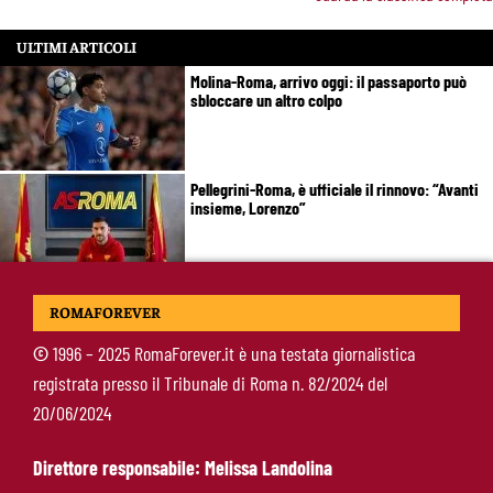
ULTIMI ARTICOLI
Molina-Roma, arrivo oggi: il passaporto può
sbloccare un altro colpo
Pellegrini-Roma, è ufficiale il rinnovo: “Avanti
insieme, Lorenzo”
Rensch-Roma, l’occasione cambia tutto:
ROMAFOREVER
Gasperini prova il jolly delle fasce
©
1996 – 2025 RomaForever.it è una testata giornalistica
registrata presso il Tribunale di Roma n. 82/2024 del
Kumbulla lascia la Roma: ufficiale il prestito al
20/06/2024
Rayo Vallecano
Direttore responsabile: Melissa Landolina