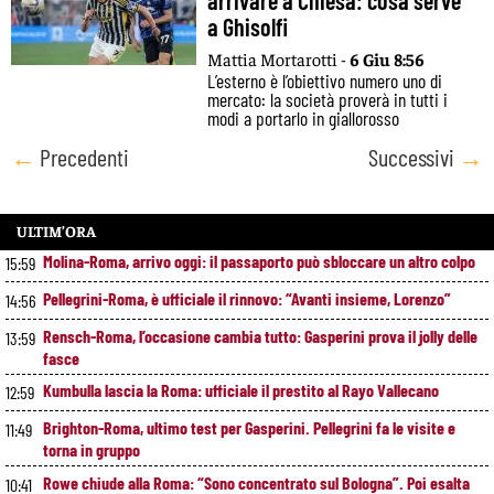
arrivare a Chiesa: cosa serve
a Ghisolfi
Mattia Mortarotti -
6 Giu 8:56
L’esterno è l’obiettivo numero uno di
mercato: la società proverà in tutti i
modi a portarlo in giallorosso
Posts
←
Precedenti
Successivi
→
navigation
ULTIM’ORA
Molina-Roma, arrivo oggi: il passaporto può sbloccare un altro colpo
15:59
Pellegrini-Roma, è ufficiale il rinnovo: “Avanti insieme, Lorenzo”
14:56
Rensch-Roma, l’occasione cambia tutto: Gasperini prova il jolly delle
13:59
fasce
Kumbulla lascia la Roma: ufficiale il prestito al Rayo Vallecano
12:59
Brighton-Roma, ultimo test per Gasperini. Pellegrini fa le visite e
11:49
torna in gruppo
Rowe chiude alla Roma: “Sono concentrato sul Bologna”. Poi esalta
10:41