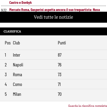
Castro e Dovbyk
Mercato Roma, Gasperini aspetta ancora il suo trequartista: Nusa
9:32
sfuma, ora Fofana e Gittens
Vedi tutte le notizie
CLASSIFICA
Pos
Club
Punti
1
Inter
87
2
Napoli
76
3
Roma
73
4
Como
71
5
Milan
70
Guarda la classifica completa