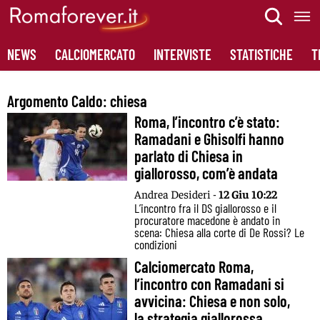
Skip
to
content
NEWS
CALCIOMERCATO
INTERVISTE
STATISTICHE
T
Argomento Caldo:
chiesa
Roma, l’incontro c’è stato:
Ramadani e Ghisolfi hanno
parlato di Chiesa in
giallorosso, com’è andata
Andrea Desideri -
12 Giu 10:22
L’incontro fra il DS giallorosso e il
procuratore macedone è andato in
scena: Chiesa alla corte di De Rossi? Le
condizioni
Calciomercato Roma,
l’incontro con Ramadani si
avvicina: Chiesa e non solo,
la strategia giallorossa