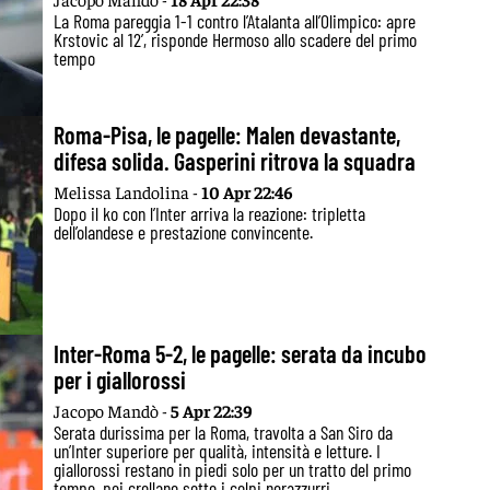
La Roma pareggia 1-1 contro l’Atalanta all’Olimpico: apre
Krstovic al 12’, risponde Hermoso allo scadere del primo
tempo
Roma-Pisa, le pagelle: Malen devastante,
difesa solida. Gasperini ritrova la squadra
Melissa Landolina -
10 Apr 22:46
Dopo il ko con l’Inter arriva la reazione: tripletta
dell’olandese e prestazione convincente.
Inter-Roma 5-2, le pagelle: serata da incubo
per i giallorossi
Jacopo Mandò -
5 Apr 22:39
Serata durissima per la Roma, travolta a San Siro da
un’Inter superiore per qualità, intensità e letture. I
giallorossi restano in piedi solo per un tratto del primo
tempo, poi crollano sotto i colpi nerazzurri