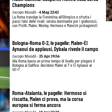
Champions
Jacopo Mandò -
4 Mag 22:42
La Roma travolge la Fiorentina all’Olimpico e sfrutta i
passi falsi delle rivali: serata dominante per i giallorossi,
con Pisilli, Malen, Wesley, Hermoso e Mancini protagonisti
Bologna-Roma 0-2, le pagelle: Malen-El
Aynaoui da applausi, Dybala rivede il campo
Jacopo Mandò -
25 Apr 19:56
Alla Roma basta un primo tempo di livello per piegare il
Bologna al Dall’Ara: decidono Malen al 7’ e El Aynaoui al
45’+1’
Roma-Atalanta, le pagelle: Hermoso si
riscatta, Malen ci prova, ma la corsa
europea si ferma ancora
Jacopo Mandò -
18 Apr 22:38