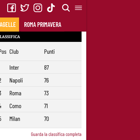
AGELLE
ROMA PRIMAVERA
LASSIFICA
Pos
Club
Punti
1
Inter
87
2
Napoli
76
3
Roma
73
4
Como
71
5
Milan
70
Guarda la classifica completa