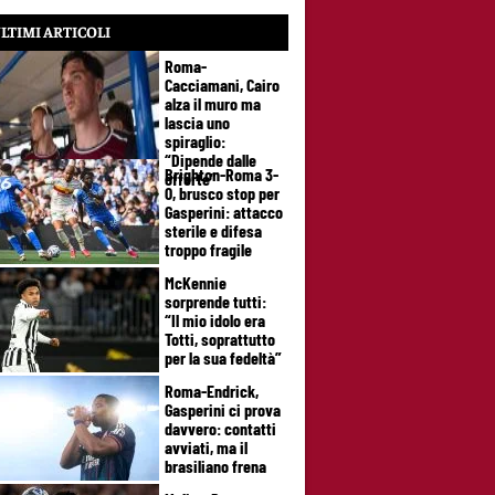
LTIMI ARTICOLI
Roma-
Cacciamani, Cairo
alza il muro ma
lascia uno
spiraglio:
“Dipende dalle
Brighton-Roma 3-
offerte”
0, brusco stop per
Gasperini: attacco
sterile e difesa
troppo fragile
McKennie
sorprende tutti:
“Il mio idolo era
Totti, soprattutto
per la sua fedeltà”
Roma-Endrick,
Gasperini ci prova
davvero: contatti
avviati, ma il
brasiliano frena