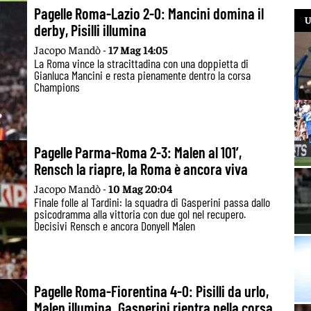
Pagelle Roma-Lazio 2-0: Mancini domina il
U
derby, Pisilli illumina
Jacopo Mandò -
17 Mag 14:05
La Roma vince la stracittadina con una doppietta di
Gianluca Mancini e resta pienamente dentro la corsa
Champions
Pagelle Parma-Roma 2-3: Malen al 101’,
Rensch la riapre, la Roma è ancora viva
Jacopo Mandò -
10 Mag 20:04
Finale folle al Tardini: la squadra di Gasperini passa dallo
psicodramma alla vittoria con due gol nel recupero.
Decisivi Rensch e ancora Donyell Malen
Pagelle Roma-Fiorentina 4-0: Pisilli da urlo,
Malen illumina. Gasperini rientra nella corsa