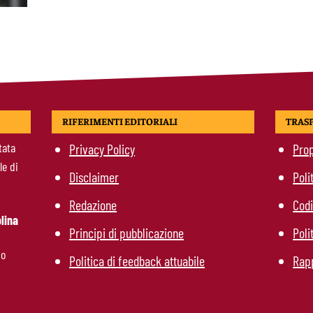
RIFERIMENTI EDITORIALI
TRAS
tata
Privacy Policy
Prop
le di
Disclaimer
Poli
Redazione
Codi
lina
Principi di pubblicazione
Poli
mo
Politica di feedback attuabile
Rapp