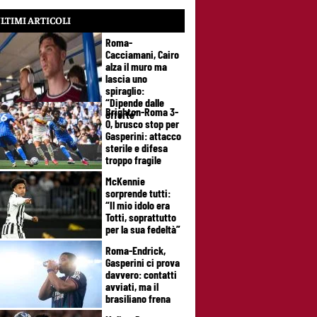
LTIMI ARTICOLI
Roma-
Cacciamani, Cairo
alza il muro ma
lascia uno
spiraglio:
“Dipende dalle
Brighton-Roma 3-
offerte”
0, brusco stop per
Gasperini: attacco
sterile e difesa
troppo fragile
McKennie
sorprende tutti:
“Il mio idolo era
Totti, soprattutto
per la sua fedeltà”
Roma-Endrick,
Gasperini ci prova
davvero: contatti
avviati, ma il
brasiliano frena