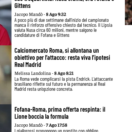
Gittens
Jacopo Mandò -
8 Ago 9:32
A poco più di due settimane dall’inizio del campionato
manca il rinforzo offensivo chiesto dal tecnico. Il Lipsia
valuta Nusa circa 60 milioni, mentre salgono le
candidature di Fofana e Gittens
Calciomercato Roma, si allontana un
obiettivo per l’attacco: resta viva l’ipotesi
Real Madrid
Melissa Landolina -
8 Ago 8:21
La Roma vede complicarsi la pista Endrick. L’attaccante
brasiliano riflette sul futuro e la permanenza al Real
Madrid resta un’opzione concreta.
Fofana-Roma, prima offerta respinta: il
Lione boccia la formula
Jacopo Mandò -
7 Ago 17:58
I giallorossi propongono un prestito con obbligo