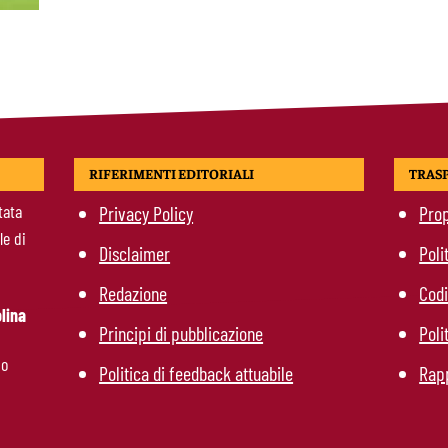
RIFERIMENTI EDITORIALI
TRAS
tata
Privacy Policy
Prop
le di
Disclaimer
Poli
Redazione
Codi
lina
Principi di pubblicazione
Poli
mo
Politica di feedback attuabile
Rapp