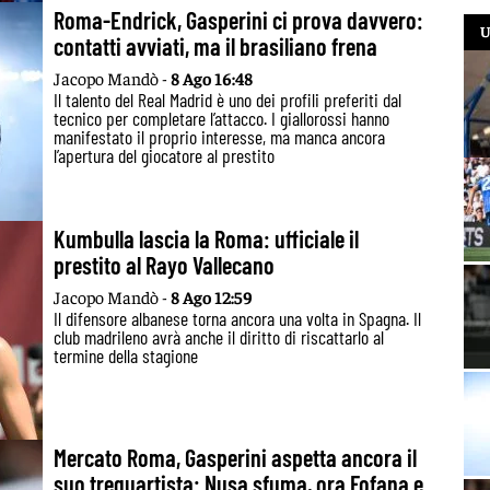
Roma-Endrick, Gasperini ci prova davvero:
U
contatti avviati, ma il brasiliano frena
Jacopo Mandò -
8 Ago 16:48
Il talento del Real Madrid è uno dei profili preferiti dal
tecnico per completare l’attacco. I giallorossi hanno
manifestato il proprio interesse, ma manca ancora
l’apertura del giocatore al prestito
Kumbulla lascia la Roma: ufficiale il
prestito al Rayo Vallecano
Jacopo Mandò -
8 Ago 12:59
Il difensore albanese torna ancora una volta in Spagna. Il
club madrileno avrà anche il diritto di riscattarlo al
termine della stagione
Mercato Roma, Gasperini aspetta ancora il
suo trequartista: Nusa sfuma, ora Fofana e