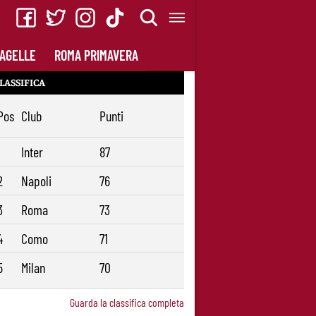
AGELLE
ROMA PRIMAVERA
LASSIFICA
Pos
Club
Punti
1
Inter
87
2
Napoli
76
3
Roma
73
4
Como
71
5
Milan
70
Guarda la classifica completa