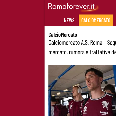
Skip
to
content
NEWS
CALCIOMERCATO
CalcioMercato
Calciomercato A.S. Roma – Segu
mercato, rumors e trattative 