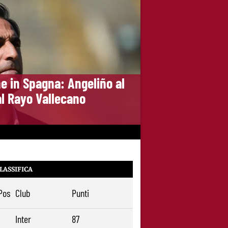
e in Spagna: Angeliño al
al Rayo Vallecano
LASSIFICA
Pos
Club
Punti
1
Inter
87