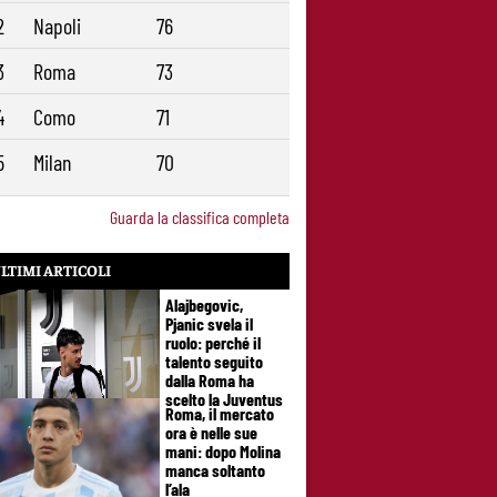
2
Napoli
76
3
Roma
73
4
Como
71
5
Milan
70
Guarda la classifica completa
LTIMI ARTICOLI
Alajbegovic,
Pjanic svela il
ruolo: perché il
talento seguito
dalla Roma ha
scelto la Juventus
Roma, il mercato
ora è nelle sue
mani: dopo Molina
manca soltanto
l’ala