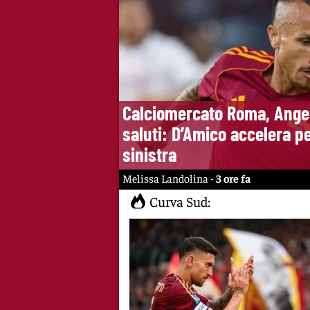
Calciomercato Roma, Angel
saluti: D’Amico accelera per
sinistra
Melissa Landolina -
3 ore fa
Curva Sud: