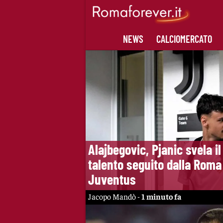
Skip
to
content
NEWS
CALCIOMERCATO
Alajbegovic, Pjanic svela il
talento seguito dalla Roma 
Juventus
Jacopo Mandò -
1 minuto fa