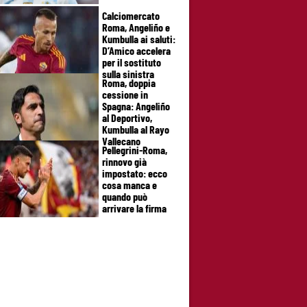
Calciomercato
Roma, Angeliño e
Kumbulla ai saluti:
D’Amico accelera
per il sostituto
sulla sinistra
Roma, doppia
cessione in
Spagna: Angeliño
al Deportivo,
Kumbulla al Rayo
Vallecano
Pellegrini-Roma,
rinnovo già
impostato: ecco
cosa manca e
quando può
arrivare la firma