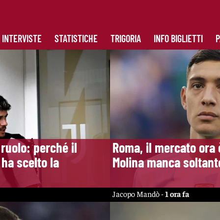
INTERVISTE
STATISTICHE
TRIGORIA
INFO BIGLIETTI
P
 ruolo: perché il
Roma, il mercato ora 
ha scelto la
Molina manca soltanto
Jacopo Mandò -
1 ora fa