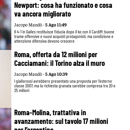
Newport: cosa ha funzionato e cosa
va ancora migliorato
Jacopo Mandò -
5 Ago 11:49
Il 4-1 in Galles restituisce fiducia dopo il ko con il Cardiff: buone
trame offensive e nuovi acquisti protagonisti, ma condizione e
attenzione difensiva devono crescere
Roma, offerta da 12 milioni per
Cacciamani: il Torino alza il muro
Jacopo Mandò -
5 Ago 10:39
I giallorossi avrebbero presentato una proposta per l’esterno
classe 2007, ma la richiesta granata sarebbe compresa tra 20 e
25 milioni
Roma-Molina, trattativa in
avanzamento: sul tavolo 17 milioni
per l’argentino