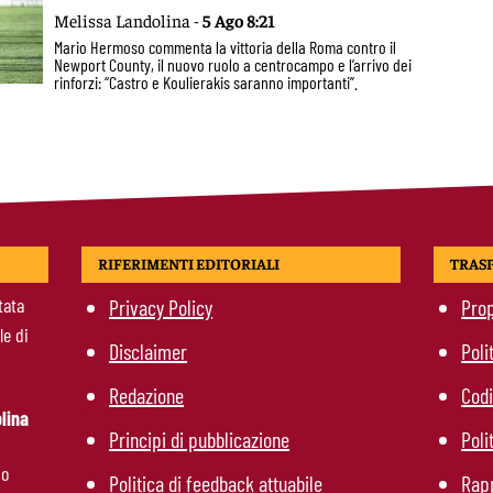
Melissa Landolina -
5 Ago 8:21
Mario Hermoso commenta la vittoria della Roma contro il
Newport County, il nuovo ruolo a centrocampo e l’arrivo dei
rinforzi: “Castro e Koulierakis saranno importanti”.
RIFERIMENTI EDITORIALI
TRAS
tata
Privacy Policy
Prop
le di
Disclaimer
Poli
Redazione
Codi
lina
Principi di pubblicazione
Poli
mo
Politica di feedback attuabile
Rapp