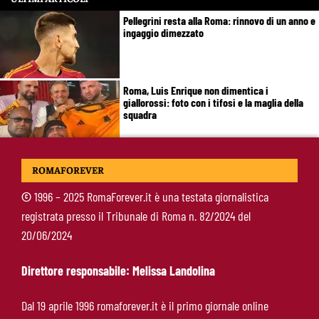
Pellegrini resta alla Roma: rinnovo di un anno e
ingaggio dimezzato
Roma, Luis Enrique non dimentica i
giallorossi: foto con i tifosi e la maglia della
squadra
Roma, un ex rivela: “Alla Roma abbiamo
ROMAFOREVER
costruito qualcosa di speciale”
©
1996 – 2025 RomaForever.it è una testata giornalistica
registrata presso il Tribunale di Roma n. 82/2024 del
Roma, Koulierakis svela il retroscena:
20/06/2024
“Gasperini decisivo, Manolas mi ha convinto a
scegliere i giallorossi”
Direttore responsabile: Melissa Landolina
Soulé-Milan, la Roma detta le condizioni:
Dal 19 aprile 1996 romaforever.it è il primo giornale online
servono 35 milioni