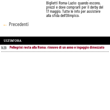
Biglietti Roma-Lazio: quando escono,
prezzi e dove comprarli per il derby del
17 maggio. Tutte le info per assistere
alla sfida dell’Olimpico.
Posts
←
Precedenti
navigation
ULTIM’ORA
Pellegrini resta alla Roma: rinnovo di un anno e ingaggio dimezzato
9:29