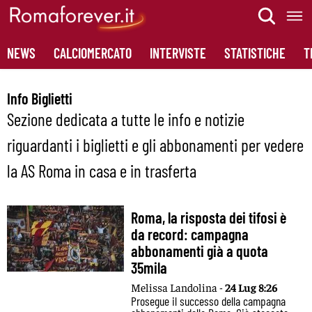
Skip
to
content
NEWS
CALCIOMERCATO
INTERVISTE
STATISTICHE
T
Info Biglietti
Sezione dedicata a tutte le info e notizie
riguardanti i biglietti e gli abbonamenti per vedere
la AS Roma in casa e in trasferta
Roma, la risposta dei tifosi è
da record: campagna
abbonamenti già a quota
35mila
Melissa Landolina -
24 Lug 8:26
Prosegue il successo della campagna