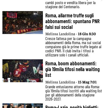
cambi posto e vendita libera per la
stagione del Centenario.
Roma, allarme truffe sugli
abbonamenti: spuntano PNR
falsi sui social
Melissa Landolina -
18 Giu 8:30
Cresce l’attesa per la campagna
abbonamenti della Roma, ma sui social
compaiono già le prime truffe legate ai
codici PNR. Il club invita i tifosi a
utilizzare solo i canali ufficiali.
Roma, boom abbonamenti:
già 19mila tifosi nella waiting
list
Melissa Landolina -
15 Mag 7:01
Grande entusiasmo attorno alla Roma:
già 19mila tifosi iscritti alla waiting list
per gli abbonamenti della stagione
2026-2027.
Roma-Lazio, novità biglietti: