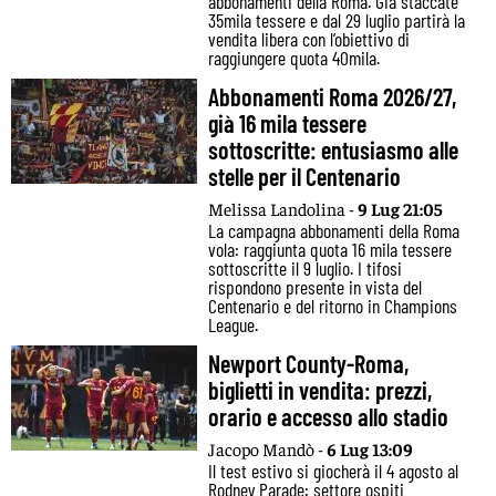
abbonamenti della Roma. Già staccate
35mila tessere e dal 29 luglio partirà la
vendita libera con l’obiettivo di
raggiungere quota 40mila.
Abbonamenti Roma 2026/27,
già 16 mila tessere
sottoscritte: entusiasmo alle
stelle per il Centenario
Melissa Landolina -
9 Lug 21:05
La campagna abbonamenti della Roma
vola: raggiunta quota 16 mila tessere
sottoscritte il 9 luglio. I tifosi
rispondono presente in vista del
Centenario e del ritorno in Champions
League.
Newport County-Roma,
biglietti in vendita: prezzi,
orario e accesso allo stadio
Jacopo Mandò -
6 Lug 13:09
Il test estivo si giocherà il 4 agosto al
Rodney Parade: settore ospiti