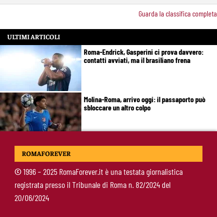
Guarda la classifica completa
ULTIMI ARTICOLI
Roma-Endrick, Gasperini ci prova davvero:
contatti avviati, ma il brasiliano frena
Molina-Roma, arrivo oggi: il passaporto può
sbloccare un altro colpo
Pellegrini-Roma, è ufficiale il rinnovo: “Avanti
ROMAFOREVER
insieme, Lorenzo”
©
1996 – 2025 RomaForever.it è una testata giornalistica
registrata presso il Tribunale di Roma n. 82/2024 del
Rensch-Roma, l’occasione cambia tutto:
20/06/2024
Gasperini prova il jolly delle fasce