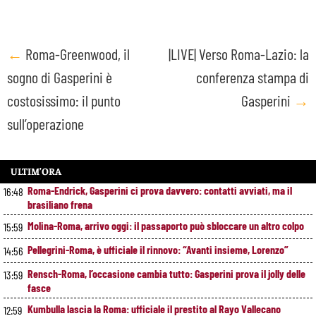
Post
←
Roma-Greenwood, il
|LIVE| Verso Roma-Lazio: la
sogno di Gasperini è
conferenza stampa di
navigation
costosissimo: il punto
Gasperini
→
sull’operazione
ULTIM’ORA
Roma-Endrick, Gasperini ci prova davvero: contatti avviati, ma il
16:48
brasiliano frena
Molina-Roma, arrivo oggi: il passaporto può sbloccare un altro colpo
15:59
Pellegrini-Roma, è ufficiale il rinnovo: “Avanti insieme, Lorenzo”
14:56
Rensch-Roma, l’occasione cambia tutto: Gasperini prova il jolly delle
13:59
fasce
Kumbulla lascia la Roma: ufficiale il prestito al Rayo Vallecano
12:59