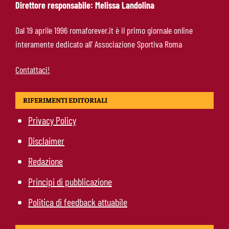
Direttore responsabile: Melissa Landolina
Kumbulla lascia la Roma: ufficiale il prestito al
Dal 19 aprile 1996 romaforever.it è il primo giornale online
Rayo Vallecano
interamente dedicato all’ Associazione Sportiva Roma
Contattaci!
RIFERIMENTI EDITORIALI
Privacy Policy
Disclaimer
Redazione
Principi di pubblicazione
Politica di feedback attuabile