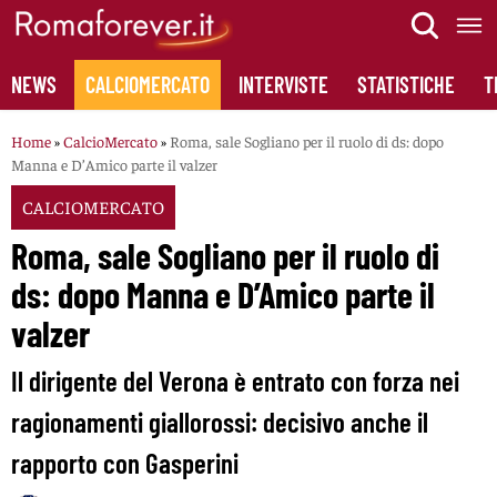
Skip
to
content
NEWS
CALCIOMERCATO
INTERVISTE
STATISTICHE
T
Home
»
CalcioMercato
»
Roma, sale Sogliano per il ruolo di ds: dopo
Manna e D’Amico parte il valzer
CALCIOMERCATO
Roma, sale Sogliano per il ruolo di
ds: dopo Manna e D’Amico parte il
valzer
Il dirigente del Verona è entrato con forza nei
ragionamenti giallorossi: decisivo anche il
rapporto con Gasperini