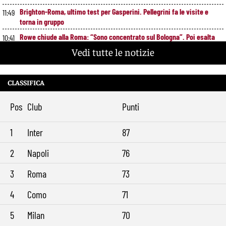
Brighton-Roma, ultimo test per Gasperini. Pellegrini fa le visite e
11:49
torna in gruppo
Rowe chiude alla Roma: “Sono concentrato sul Bologna”. Poi esalta
10:41
Castro e Dovbyk
Vedi tutte le notizie
Mercato Roma, Gasperini aspetta ancora il suo trequartista: Nusa
9:32
sfuma, ora Fofana e Gittens
CLASSIFICA
Pos
Club
Punti
1
Inter
87
2
Napoli
76
3
Roma
73
4
Como
71
5
Milan
70