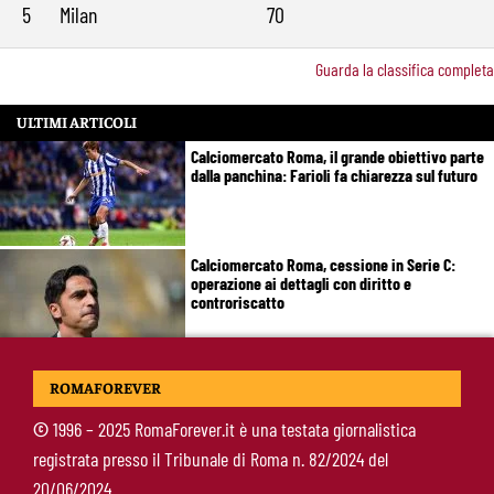
5
Milan
70
Guarda la classifica completa
ULTIMI ARTICOLI
Calciomercato Roma, il grande obiettivo parte
dalla panchina: Farioli fa chiarezza sul futuro
Calciomercato Roma, cessione in Serie C:
operazione ai dettagli con diritto e
controriscatto
Calciomercato Roma, tutto fatto per Molina:
ROMAFOREVER
domani l’arrivo nella Capitale
©
1996 – 2025 RomaForever.it è una testata giornalistica
registrata presso il Tribunale di Roma n. 82/2024 del
De Rossi sta con Gasperini: “Mercato aperto
20/06/2024