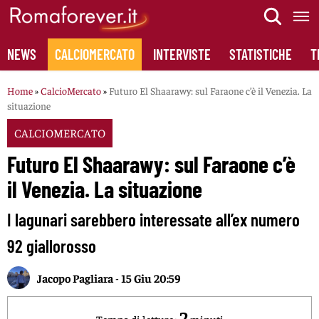
Skip
to
content
NEWS
CALCIOMERCATO
INTERVISTE
STATISTICHE
T
Home
»
CalcioMercato
»
Futuro El Shaarawy: sul Faraone c’è il Venezia. La
situazione
CALCIOMERCATO
Futuro El Shaarawy: sul Faraone c’è
il Venezia. La situazione
I lagunari sarebbero interessate all’ex numero
92 giallorosso
Jacopo Pagliara
-
15 Giu 20:59
2
Tempo di lettura:
minuti