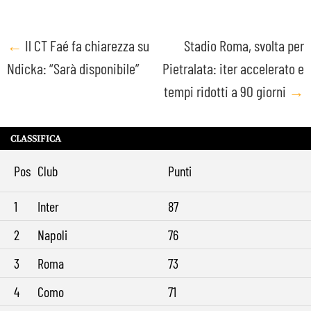
Post
←
Il CT Faé fa chiarezza su
Stadio Roma, svolta per
Ndicka: “Sarà disponibile”
Pietralata: iter accelerato e
navigation
tempi ridotti a 90 giorni
→
CLASSIFICA
Pos
Club
Punti
1
Inter
87
2
Napoli
76
3
Roma
73
4
Como
71