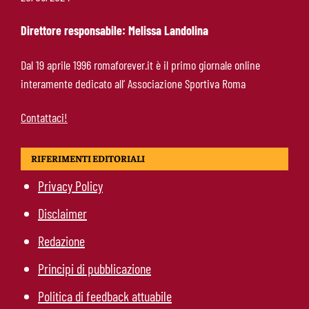
durante il campionato? Un abominio
burocratico”
Direttore responsabile: Melissa Landolina
Hermoso, sospiro di sollievo per la Roma:
Dal 19 aprile 1996 romaforever.it è il primo giornale online
nessun infortunio dopo il problema alla
interamente dedicato all’ Associazione Sportiva Roma
caviglia
Contattaci!
RIFERIMENTI EDITORIALI
Privacy Policy
Disclaimer
Redazione
Principi di pubblicazione
Politica di feedback attuabile