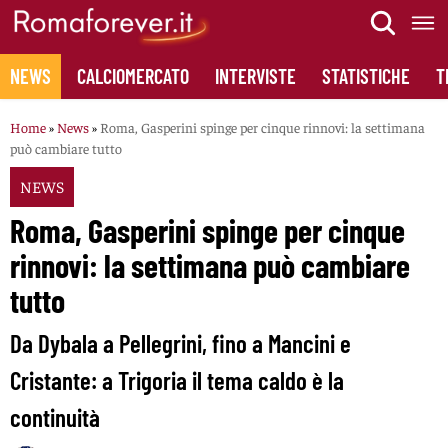
Skip
to
content
NEWS
CALCIOMERCATO
INTERVISTE
STATISTICHE
T
Home
»
News
»
Roma, Gasperini spinge per cinque rinnovi: la settimana
può cambiare tutto
NEWS
Roma, Gasperini spinge per cinque
rinnovi: la settimana può cambiare
tutto
Da Dybala a Pellegrini, fino a Mancini e
Cristante: a Trigoria il tema caldo è la
continuità