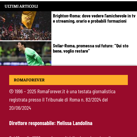
ULTIMI ARTICOLI
Brighton-Roma: dove vedere l’amichevole in tv
e streaming, orario e probabili formazioni
Svilar-Roma, promessa sul futuro: “Qui sto
bene, voglio restare”
Castro-Roma, messaggio Scudetto: “Non sono
ROMAFOREVER
la riserva di Malen”
©
1996 – 2025 RomaForever.it è una testata giornalistica
registrata presso il Tribunale di Roma n. 82/2024 del
Fofana-Roma, prima offerta respinta: il Lione
20/06/2024
boccia la formula
Direttore responsabile: Melissa Landolina
Manfrè-Roma, nuova era nel vivaio: raccoglie