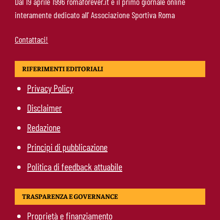
Dal 19 aprile 1996 romaforever.it è il primo giornale online
l’eredità di Bruno Conti
interamente dedicato all’ Associazione Sportiva Roma
Contattaci!
RIFERIMENTI EDITORIALI
Privacy Policy
Disclaimer
Redazione
Principi di pubblicazione
Politica di feedback attuabile
TRASPARENZA E GOVERNANCE
Proprietà e finanziamento