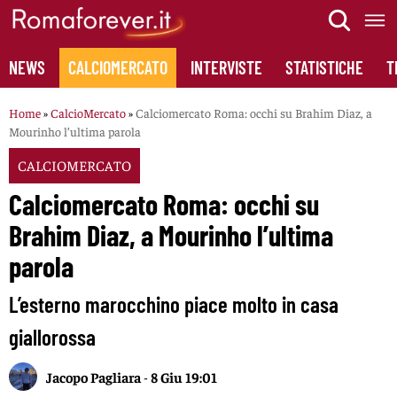
Skip
to
content
NEWS
CALCIOMERCATO
INTERVISTE
STATISTICHE
T
Home
»
CalcioMercato
»
Calciomercato Roma: occhi su Brahim Diaz, a
Mourinho l’ultima parola
CALCIOMERCATO
Calciomercato Roma: occhi su
Brahim Diaz, a Mourinho l’ultima
parola
L’esterno marocchino piace molto in casa
giallorossa
Jacopo Pagliara
-
8 Giu 19:01