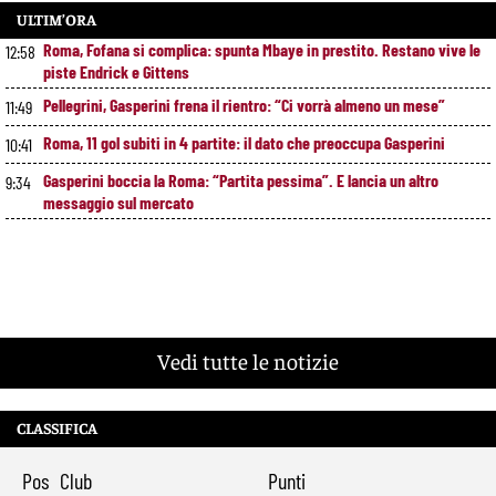
ULTIM’ORA
Roma, Fofana si complica: spunta Mbaye in prestito. Restano vive le
12:58
piste Endrick e Gittens
Pellegrini, Gasperini frena il rientro: “Ci vorrà almeno un mese”
11:49
Roma, 11 gol subiti in 4 partite: il dato che preoccupa Gasperini
10:41
Gasperini boccia la Roma: “Partita pessima”. E lancia un altro
9:34
messaggio sul mercato
Vedi tutte le notizie
CLASSIFICA
Pos
Club
Punti