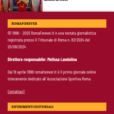
Roma, 11 gol subiti in 4 partite: il dato che
ROMAFOREVER
preoccupa Gasperini
©
1996 – 2025 RomaForever.it è una testata giornalistica
registrata presso il Tribunale di Roma n. 82/2024 del
Gasperini boccia la Roma: “Partita pessima”.
20/06/2024
E lancia un altro messaggio sul mercato
Direttore responsabile: Melissa Landolina
Roma, termina il tour britannico: Gasperini
Dal 19 aprile 1996 romaforever.it è il primo giornale online
concede due giorni di riposo, poi testa alla
interamente dedicato all’ Associazione Sportiva Roma
Fiorentina
Contattaci!
RIFERIMENTI EDITORIALI