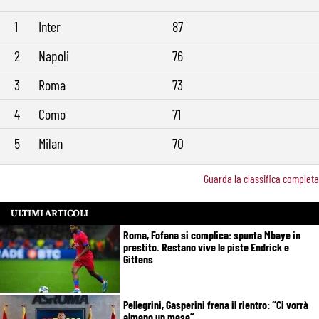
1
Inter
87
2
Napoli
76
3
Roma
73
4
Como
71
5
Milan
70
Guarda la classifica completa
ULTIMI ARTICOLI
Roma, Fofana si complica: spunta Mbaye in
prestito. Restano vive le piste Endrick e
Gittens
Pellegrini, Gasperini frena il rientro: “Ci vorrà
almeno un mese”