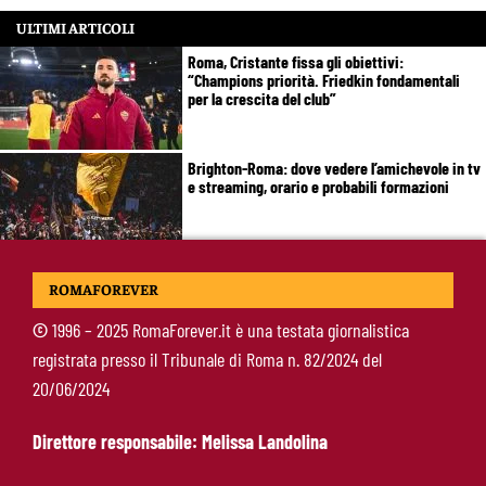
ULTIMI ARTICOLI
Roma, Cristante fissa gli obiettivi:
“Champions priorità. Friedkin fondamentali
per la crescita del club”
Brighton-Roma: dove vedere l’amichevole in tv
e streaming, orario e probabili formazioni
Svilar-Roma, promessa sul futuro: “Qui sto
ROMAFOREVER
bene, voglio restare”
©
1996 – 2025 RomaForever.it è una testata giornalistica
registrata presso il Tribunale di Roma n. 82/2024 del
Castro-Roma, messaggio Scudetto: “Non sono
20/06/2024
la riserva di Malen”
Direttore responsabile: Melissa Landolina