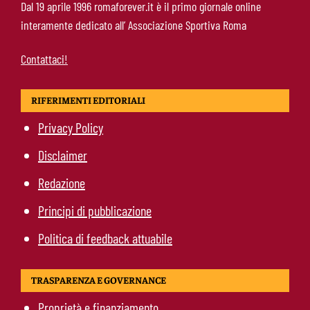
Fofana-Roma, prima offerta respinta: il Lione
Dal 19 aprile 1996 romaforever.it è il primo giornale online
boccia la formula
interamente dedicato all’ Associazione Sportiva Roma
Contattaci!
RIFERIMENTI EDITORIALI
Privacy Policy
Disclaimer
Redazione
Principi di pubblicazione
Politica di feedback attuabile
TRASPARENZA E GOVERNANCE
Proprietà e finanziamento