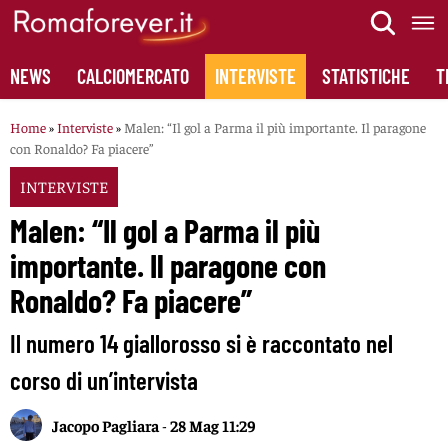
Skip
to
content
NEWS
CALCIOMERCATO
INTERVISTE
STATISTICHE
T
Home
»
Interviste
»
Malen: “Il gol a Parma il più importante. Il paragone
con Ronaldo? Fa piacere”
INTERVISTE
Malen: “Il gol a Parma il più
importante. Il paragone con
Ronaldo? Fa piacere”
Il numero 14 giallorosso si è raccontato nel
corso di un’intervista
Jacopo Pagliara
-
28 Mag 11:29