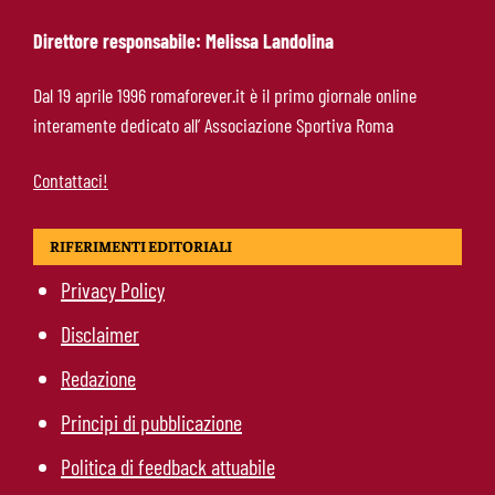
Direttore responsabile: Melissa Landolina
Roma-Molina, il colpo di D’Amico è geniale:
Dal 19 aprile 1996 romaforever.it è il primo giornale online
qualità ed esperienza a un prezzo da
interamente dedicato all’ Associazione Sportiva Roma
occasione
Contattaci!
RIFERIMENTI EDITORIALI
Privacy Policy
Disclaimer
Redazione
Principi di pubblicazione
Politica di feedback attuabile