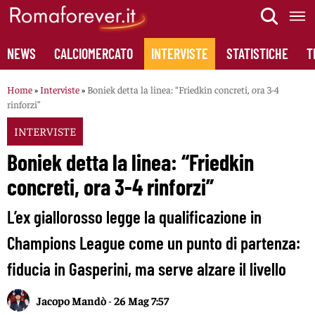
Skip
to
content
NEWS
CALCIOMERCATO
INTERVISTE
STATISTICHE
T
Home
»
Interviste
»
Boniek detta la linea: “Friedkin concreti, ora 3-4
rinforzi”
INTERVISTE
Boniek detta la linea: “Friedkin
concreti, ora 3-4 rinforzi”
L’ex giallorosso legge la qualificazione in
Champions League come un punto di partenza:
fiducia in Gasperini, ma serve alzare il livello
Jacopo Mandò
-
26 Mag 7:57