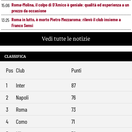
Roma-Molina, il colpo di D’Amico è geniale: qualità ed esperienza a un
15:06
prezzo da occasione
Roma in lutto, è morto Pietro Mezzaroma: rilevò il club insieme a
13:25
Franco Sensi
Roma, segnali di crescita contro il Newport: cosa ha funzionato e
11:49
Vedi tutte le notizie
cosa va ancora migliorato
Roma, offerta da 12 milioni per Cacciamani: il Torino alza il muro
10:39
CLASSIFICA
Roma-Molina, trattativa in avanzamento: sul tavolo 17 milioni per
9:29
l’argentino
Pos
Club
Punti
1
Inter
87
2
Napoli
76
3
Roma
73
4
Como
71