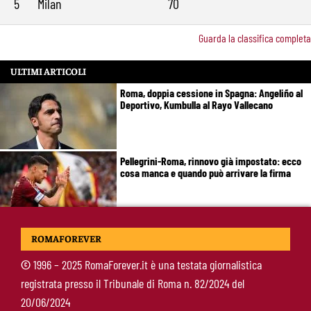
5
Milan
70
Guarda la classifica completa
ULTIMI ARTICOLI
Roma, doppia cessione in Spagna: Angeliño al
Deportivo, Kumbulla al Rayo Vallecano
Pellegrini-Roma, rinnovo già impostato: ecco
cosa manca e quando può arrivare la firma
Mercato Roma, manca un solo colpo: Gasperini
ROMAFOREVER
aspetta l’ala sinistra
©
1996 – 2025 RomaForever.it è una testata giornalistica
registrata presso il Tribunale di Roma n. 82/2024 del
Roma-Read, il retroscena: rifiutati 29 milioni e
20/06/2024
il 10% sulla rivendita