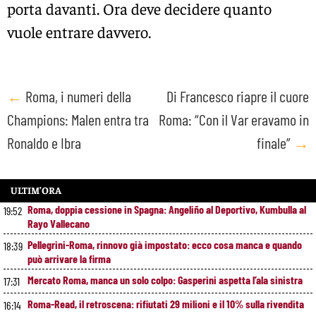
porta davanti. Ora deve decidere quanto
vuole entrare davvero.
Post
←
Roma, i numeri della
Di Francesco riapre il cuore
Champions: Malen entra tra
Roma: “Con il Var eravamo in
navigation
Ronaldo e Ibra
finale”
→
ULTIM’ORA
Roma, doppia cessione in Spagna: Angeliño al Deportivo, Kumbulla al
19:52
Rayo Vallecano
Pellegrini-Roma, rinnovo già impostato: ecco cosa manca e quando
18:39
può arrivare la firma
Mercato Roma, manca un solo colpo: Gasperini aspetta l’ala sinistra
17:31
Roma-Read, il retroscena: rifiutati 29 milioni e il 10% sulla rivendita
16:14