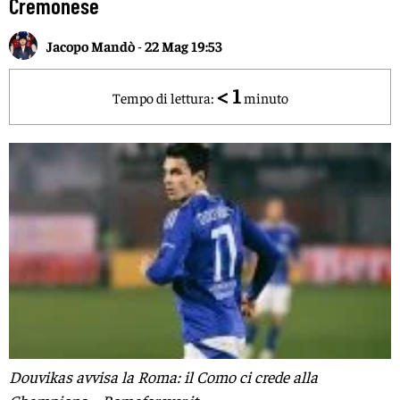
Cremonese
Jacopo Mandò
-
22 Mag 19:53
< 1
Tempo di lettura:
minuto
Douvikas avvisa la Roma: il Como ci crede alla