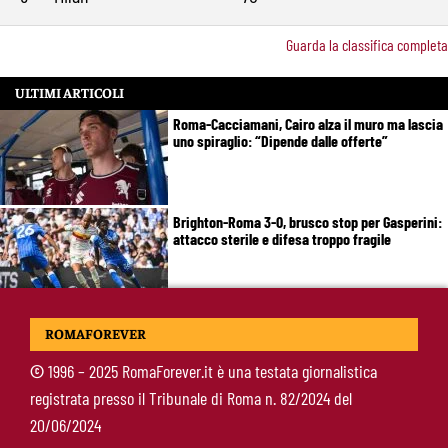
Guarda la classifica completa
ULTIMI ARTICOLI
Roma-Cacciamani, Cairo alza il muro ma lascia
uno spiraglio: “Dipende dalle offerte”
Brighton-Roma 3-0, brusco stop per Gasperini:
attacco sterile e difesa troppo fragile
McKennie sorprende tutti: “Il mio idolo era
ROMAFOREVER
Totti, soprattutto per la sua fedeltà”
©
1996 – 2025 RomaForever.it è una testata giornalistica
registrata presso il Tribunale di Roma n. 82/2024 del
Roma-Endrick, Gasperini ci prova davvero:
20/06/2024
contatti avviati, ma il brasiliano frena