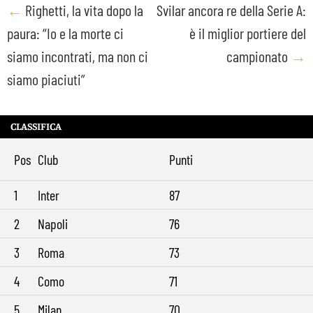
Post
←
Righetti, la vita dopo la
Svilar ancora re della Serie A:
paura: “Io e la morte ci
è il miglior portiere del
navigation
siamo incontrati, ma non ci
campionato
→
siamo piaciuti”
CLASSIFICA
Pos
Club
Punti
1
Inter
87
2
Napoli
76
3
Roma
73
4
Como
71
5
Milan
70