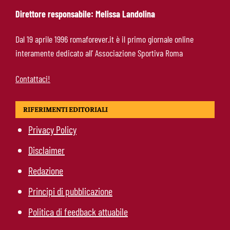
Direttore responsabile: Melissa Landolina
Molina-Roma, arrivo oggi: il passaporto può
Dal 19 aprile 1996 romaforever.it è il primo giornale online
sbloccare un altro colpo
interamente dedicato all’ Associazione Sportiva Roma
Contattaci!
RIFERIMENTI EDITORIALI
Privacy Policy
Disclaimer
Redazione
Principi di pubblicazione
Politica di feedback attuabile