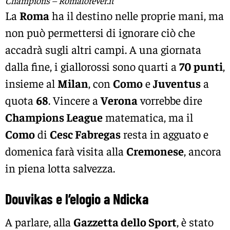
Champions – Romaforever.it
La
Roma
ha il destino nelle proprie mani, ma
non può permettersi di ignorare ciò che
accadrà sugli altri campi. A una giornata
dalla fine, i giallorossi sono quarti a
70 punti
,
insieme al
Milan
, con
Como
e
Juventus
a
quota
68
. Vincere a
Verona
vorrebbe dire
Champions League
matematica, ma il
Como
di
Cesc Fabregas
resta in agguato e
domenica farà visita alla
Cremonese
, ancora
in piena lotta salvezza.
Douvikas e l’elogio a Ndicka
A parlare, alla
Gazzetta dello Sport
, è stato