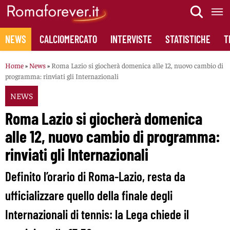
Skip
to
content
NEWS
CALCIOMERCATO
INTERVISTE
STATISTICHE
T
Home
»
News
»
Roma Lazio si giocherà domenica alle 12, nuovo cambio di
programma: rinviati gli Internazionali
NEWS
Roma Lazio si giocherà domenica
alle 12, nuovo cambio di programma:
rinviati gli Internazionali
Definito l’orario di Roma-Lazio, resta da
ufficializzare quello della finale degli
Internazionali di tennis: la Lega chiede il