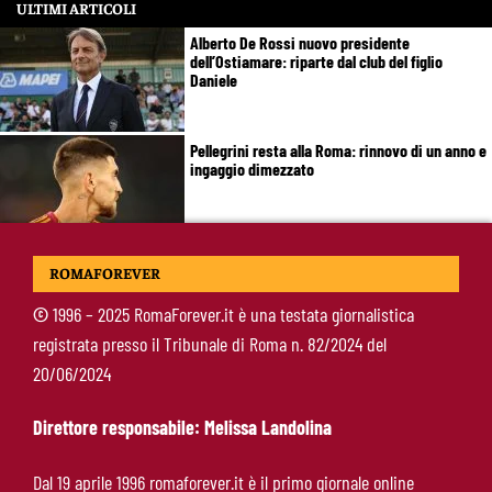
ULTIMI ARTICOLI
Alberto De Rossi nuovo presidente
dell’Ostiamare: riparte dal club del figlio
Daniele
Pellegrini resta alla Roma: rinnovo di un anno e
ingaggio dimezzato
Roma, Luis Enrique non dimentica i
ROMAFOREVER
giallorossi: foto con i tifosi e la maglia della
squadra
©
1996 – 2025 RomaForever.it è una testata giornalistica
registrata presso il Tribunale di Roma n. 82/2024 del
Roma, un ex rivela: “Alla Roma abbiamo
20/06/2024
costruito qualcosa di speciale”
Direttore responsabile: Melissa Landolina
Roma, Koulierakis svela il retroscena:
Dal 19 aprile 1996 romaforever.it è il primo giornale online
“Gasperini decisivo, Manolas mi ha convinto a