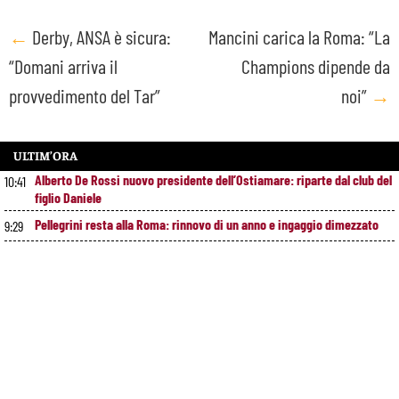
Post
←
Derby, ANSA è sicura:
Mancini carica la Roma: “La
“Domani arriva il
Champions dipende da
navigation
provvedimento del Tar”
noi”
→
ULTIM’ORA
Alberto De Rossi nuovo presidente dell’Ostiamare: riparte dal club del
10:41
figlio Daniele
Pellegrini resta alla Roma: rinnovo di un anno e ingaggio dimezzato
9:29