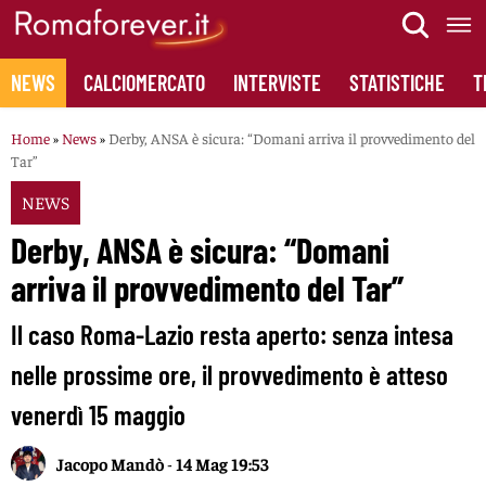
Skip
to
content
NEWS
CALCIOMERCATO
INTERVISTE
STATISTICHE
T
Home
»
News
»
Derby, ANSA è sicura: “Domani arriva il provvedimento del
Tar”
NEWS
Derby, ANSA è sicura: “Domani
arriva il provvedimento del Tar”
Il caso Roma-Lazio resta aperto: senza intesa
nelle prossime ore, il provvedimento è atteso
venerdì 15 maggio
Jacopo Mandò
-
14 Mag 19:53