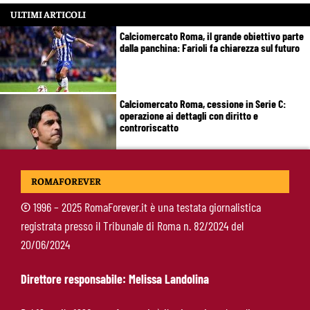
ULTIMI ARTICOLI
Calciomercato Roma, il grande obiettivo parte
dalla panchina: Farioli fa chiarezza sul futuro
Calciomercato Roma, cessione in Serie C:
operazione ai dettagli con diritto e
controriscatto
Calciomercato Roma, tutto fatto per Molina:
ROMAFOREVER
domani l’arrivo nella Capitale
©
1996 – 2025 RomaForever.it è una testata giornalistica
registrata presso il Tribunale di Roma n. 82/2024 del
De Rossi sta con Gasperini: “Mercato aperto
20/06/2024
durante il campionato? Un abominio
burocratico”
Direttore responsabile: Melissa Landolina
Hermoso, sospiro di sollievo per la Roma: