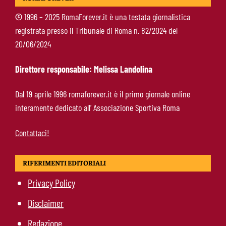
©
1996 – 2025 RomaForever.it è una testata giornalistica
registrata presso il Tribunale di Roma n. 82/2024 del
Mercato Roma, manca un solo colpo: Gasperini
20/06/2024
aspetta l’ala sinistra
Direttore responsabile: Melissa Landolina
Roma-Read, il retroscena: rifiutati 29 milioni e
Dal 19 aprile 1996 romaforever.it è il primo giornale online
il 10% sulla rivendita
interamente dedicato all’ Associazione Sportiva Roma
Contattaci!
RIFERIMENTI EDITORIALI
Privacy Policy
Disclaimer
Redazione