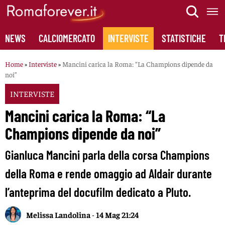
Skip
to
content
NEWS
CALCIOMERCATO
INTERVISTE
STATISTICHE
T
Home
»
Interviste
»
Mancini carica la Roma: “La Champions dipende da
noi”
INTERVISTE
Mancini carica la Roma: “La
Champions dipende da noi”
Gianluca Mancini parla della corsa Champions
della Roma e rende omaggio ad Aldair durante
l’anteprima del docufilm dedicato a Pluto.
Melissa Landolina
-
14 Mag 21:24