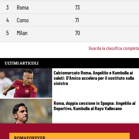
3
Roma
73
4
Como
71
5
Milan
70
Guarda la classifica completa
ULTIMI ARTICOLI
Calciomercato Roma, Angeliño e Kumbulla ai
saluti: D’Amico accelera per il sostituto sulla
sinistra
Roma, doppia cessione in Spagna: Angeliño al
Deportivo, Kumbulla al Rayo Vallecano
Pellegrini-Roma, rinnovo già impostato: ecco
ROMAFOREVER
cosa manca e quando può arrivare la firma