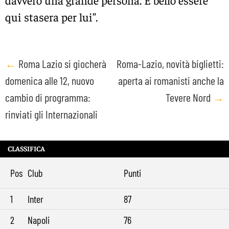
davvero una grande persona. È bello essere
qui stasera per lui”.
Post
←
Roma Lazio si giocherà
Roma-Lazio, novità biglietti:
domenica alle 12, nuovo
aperta ai romanisti anche la
navigation
cambio di programma:
Tevere Nord
→
rinviati gli Internazionali
CLASSIFICA
Pos
Club
Punti
1
Inter
87
2
Napoli
76