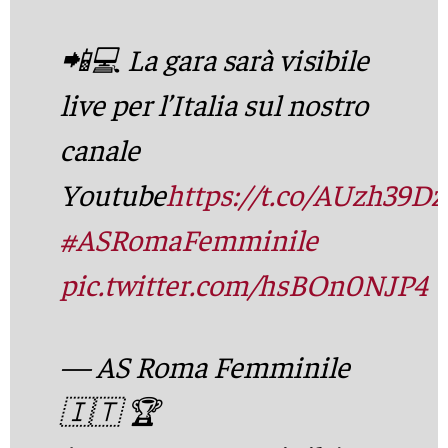
📲💻 La gara sarà visibile
live per l’Italia sul nostro
canale
Youtube
https://t.co/AUzh39D
#ASRomaFemminile
pic.twitter.com/hsBOn0NJP4
— AS Roma Femminile
🇮🇹 🏆