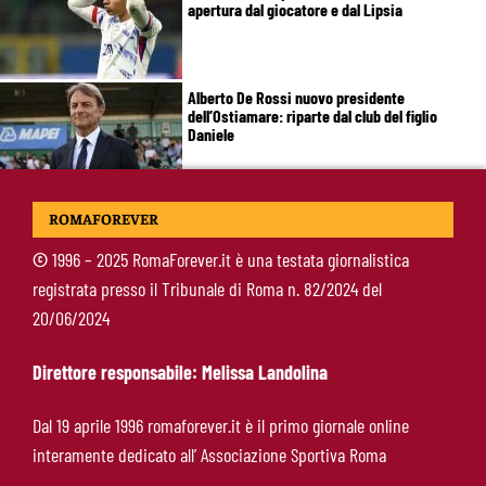
apertura dal giocatore e dal Lipsia
Alberto De Rossi nuovo presidente
dell’Ostiamare: riparte dal club del figlio
Daniele
Pellegrini resta alla Roma: rinnovo di un anno e
ROMAFOREVER
ingaggio dimezzato
©
1996 – 2025 RomaForever.it è una testata giornalistica
registrata presso il Tribunale di Roma n. 82/2024 del
Roma, Luis Enrique non dimentica i
20/06/2024
giallorossi: foto con i tifosi e la maglia della
squadra
Direttore responsabile: Melissa Landolina
Roma, un ex rivela: “Alla Roma abbiamo
Dal 19 aprile 1996 romaforever.it è il primo giornale online
costruito qualcosa di speciale”
interamente dedicato all’ Associazione Sportiva Roma