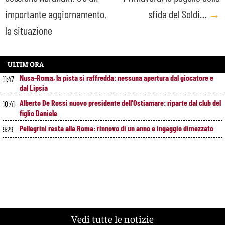
navigation
importante aggiornamento,
sfida del Soldi…
→
la situazione
ULTIM’ORA
Nusa-Roma, la pista si raffredda: nessuna apertura dal giocatore e
11:47
dal Lipsia
Alberto De Rossi nuovo presidente dell’Ostiamare: riparte dal club del
10:41
figlio Daniele
Pellegrini resta alla Roma: rinnovo di un anno e ingaggio dimezzato
9:29
Vedi tutte le notizie