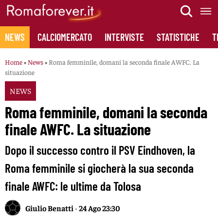
Skip
to
content
NEWS
CALCIOMERCATO
INTERVISTE
STATISTICHE
T
Home
»
News
»
Roma femminile, domani la seconda finale AWFC. La
situazione
NEWS
Roma femminile, domani la seconda
finale AWFC. La situazione
Dopo il successo contro il PSV Eindhoven, la
Roma femminile si giocherà la sua seconda
finale AWFC: le ultime da Tolosa
Giulio Benatti
-
24 Ago 23:30