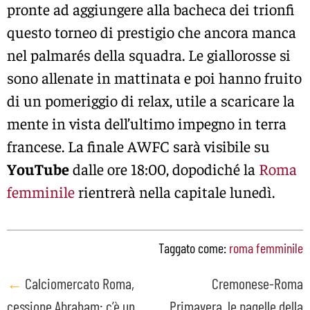
pronte ad aggiungere alla bacheca dei trionfi
questo torneo di prestigio che ancora manca
nel palmarés della squadra. Le giallorosse si
sono allenate in mattinata e poi hanno fruito
di un pomeriggio di relax, utile a scaricare la
mente in vista dell’ultimo impegno in terra
francese. La finale AWFC sarà visibile su
YouTube
dalle ore 18:00, dopodiché la
Roma
femminile
rientrerà nella capitale lunedì.
Taggato come:
roma femminile
Post
←
Calciomercato Roma,
Cremonese-Roma
cessione Abraham: c’è un
Primavera, le pagelle della