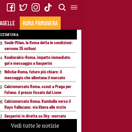
AGELLE
ROMA PRIMAVERA
LTIM’ORA
Soulé-Milan, la Roma detta le condizioni:
19
servono 35 milioni
Koulierakis-Roma, impatto immediato:
34
gol e messaggio a Gasperini
Ndicka-Roma, futuro più chiaro: il
1
messaggio che allontana il mercato
Calciomercato Roma, scout a Praga per
20
Fofana: il prezzo fissato dal Lione
Calciomercato Roma, Kumbulla verso il
06
Rayo Vallecano: via libera alle visite
Gasperini in diretta su Sky: mercato
47
Roma e ultimi rinforzi, appuntamento alle
Vedi tutte le notizie
23