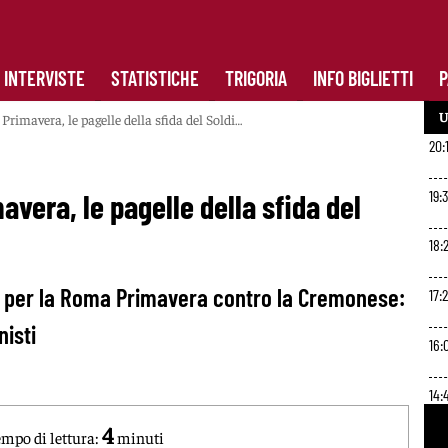
INTERVISTE
STATISTICHE
TRIGORIA
INFO BIGLIETTI
P
U
imavera, le pagelle della sfida del Soldi…
20:
19:
era, le pagelle della sfida del
18:2
a per la Roma Primavera contro la Cremonese:
17:
nisti
16:
14:
4
mpo di lettura:
minuti