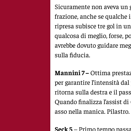
Sicuramente non aveva un g
frazione, anche se qualche i
ripresa subisce tre gol in u
qualcosa di meglio, forse, p
avrebbe dovuto guidare megli
sulla fiducia.
Mannini 7 –
Ottima prestaz
per garantire l’intensità d
ritorna sulla destra e il pa
Quando finalizza l’assist d
asso nella manica. Pilastro.
Seck 5
– Primo tempo passat