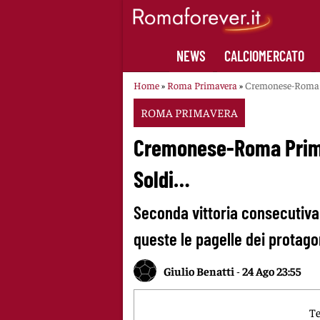
Skip
to
content
NEWS
CALCIOMERCATO
Home
»
Roma Primavera
»
Cremonese-Roma Pr
ROMA PRIMAVERA
Cremonese-Roma Primav
Soldi…
Seconda vittoria consecutiv
queste le pagelle dei protago
Giulio Benatti
-
24 Ago 23:55
Te