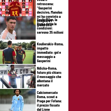
retroscena:
“Gasperini
decisivo, Manolas
mi ha convinto a
Soulé-Milan, la
scegliere i
Roma detta le
giallorossi”
condizioni:
servono 35 milioni
Koulierakis-Roma,
impatto
immediato: gol e
messaggio a
Gasperini
Ndicka-Roma,
futuro più chiaro:
il messaggio che
allontana il
mercato
Calciomercato
Roma, scout a
Praga per Fofana:
il prezzo fissato
dal Lione