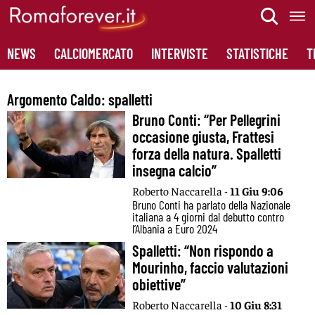
Skip
to
content
NEWS
CALCIOMERCATO
INTERVISTE
STATISTICHE
T
Argomento Caldo:
spalletti
Bruno Conti: “Per Pellegrini
occasione giusta, Frattesi
forza della natura. Spalletti
insegna calcio”
Roberto Naccarella -
11 Giu 9:06
Bruno Conti ha parlato della Nazionale
italiana a 4 giorni dal debutto contro
l’Albania a Euro 2024
Spalletti: “Non rispondo a
Mourinho, faccio valutazioni
obiettive”
Roberto Naccarella -
10 Giu 8:31