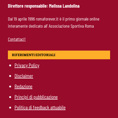
Direttore responsabile: Melissa Landolina
Manfrè-Roma, nuova era nel vivaio: raccoglie
Dal 19 aprile 1996 romaforever.it è il primo giornale online
l’eredità di Bruno Conti
interamente dedicato all’ Associazione Sportiva Roma
Contattaci!
RIFERIMENTI EDITORIALI
Privacy Policy
Disclaimer
Redazione
Principi di pubblicazione
Politica di feedback attuabile