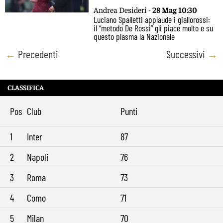
Andrea Desideri -
28 Mag 10:30
Luciano Spalletti applaude i giallorossi:
il “metodo De Rossi” gli piace molto e su
questo plasma la Nazionale
Posts
←
Precedenti
Successivi
→
navigation
CLASSIFICA
Pos
Club
Punti
1
Inter
87
2
Napoli
76
3
Roma
73
4
Como
71
5
Milan
70