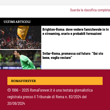
Guarda la classifica completa
ULTIMI ARTICOLI
Brighton-Roma: dove vedere l’amichevole in tv
e streaming, orario e probabili formazioni
Svilar-Roma, promessa sul futuro: “Qui sto
bene, voglio restare”
Castro-Roma, messaggio Scudetto: “Non sono
ROMAFOREVER
la riserva di Malen”
©
1996 – 2025 RomaForever.it è una testata giornalistica
registrata presso il Tribunale di Roma n. 82/2024 del
Fofana-Roma, prima offerta respinta: il Lione
20/06/2024
boccia la formula