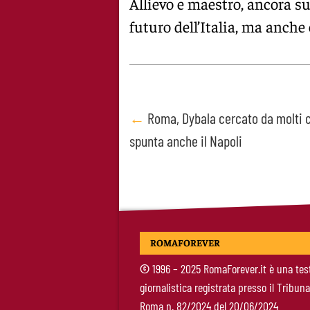
Allievo e maestro, ancora su
futuro dell’Italia, ma anche 
Post
←
Roma, Dybala cercato da molti c
spunta anche il Napoli
navigation
ROMAFOREVER
©
1996 – 2025 RomaForever.it è una tes
giornalistica registrata presso il Tribuna
Roma n. 82/2024 del 20/06/2024