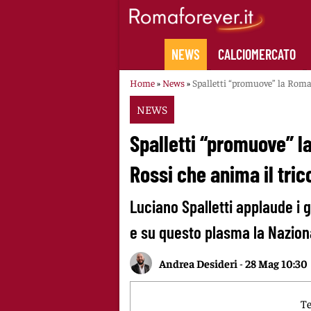
Skip
to
content
NEWS
CALCIOMERCATO
Home
»
News
»
Spalletti “promuove” la Roma:
NEWS
Spalletti “promuove” l
Rossi che anima il tric
Luciano Spalletti applaude i g
e su questo plasma la Nazion
Andrea Desideri
-
28 Mag 10:30
Te