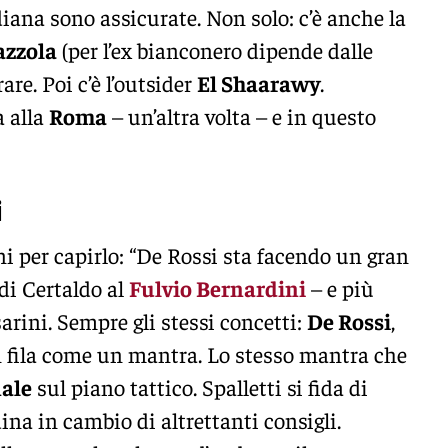
diana sono assicurate. Non solo: c’è anche la
azzola
(per l’ex bianconero dipende dalle
re. Poi c’è l’outsider
El Shaarawy
.
a alla
Roma
– un’altra volta – e in questo
i
ni per capirlo: “De Rossi sta facendo un gran
 di Certaldo al
Fulvio Bernardini
– e più
rini. Sempre gli stessi concetti:
De Rossi
,
n fila come un mantra. Lo stesso mantra che
ale
sul piano tattico. Spalletti si fida di
ina in cambio di altrettanti consigli.