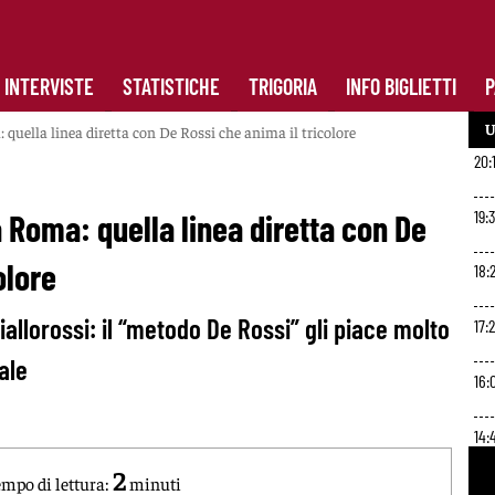
INTERVISTE
STATISTICHE
TRIGORIA
INFO BIGLIETTI
P
U
 quella linea diretta con De Rossi che anima il tricolore
20:
19:
a Roma: quella linea diretta con De
olore
18:2
iallorossi: il “metodo De Rossi” gli piace molto
17:
ale
16:
14:
2
mpo di lettura:
minuti