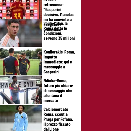
retroscena:
“Gasperini
decisivo, Manolas
mi ha convinto a
Soulé-Milan, la
scegliere i
Roma detta le
giallorossi”
condizioni:
servono 35 milioni
Koulierakis-Roma,
impatto
immediato: gol e
messaggio a
Gasperini
Ndicka-Roma,
futuro più chiaro:
il messaggio che
allontana il
mercato
Calciomercato
Roma, scout a
Praga per Fofana:
il prezzo fissato
dal Lione