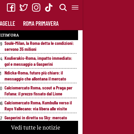
AGELLE
ROMA PRIMAVERA
LTIM’ORA
Soulé-Milan, la Roma detta le condizioni:
19
servono 35 milioni
Koulierakis-Roma, impatto immediato:
34
gol e messaggio a Gasperini
Ndicka-Roma, futuro più chiaro: il
1
messaggio che allontana il mercato
Calciomercato Roma, scout a Praga per
20
Fofana: il prezzo fissato dal Lione
Calciomercato Roma, Kumbulla verso il
06
Rayo Vallecano: via libera alle visite
Gasperini in diretta su Sky: mercato
47
Roma e ultimi rinforzi, appuntamento alle
Vedi tutte le notizie
23