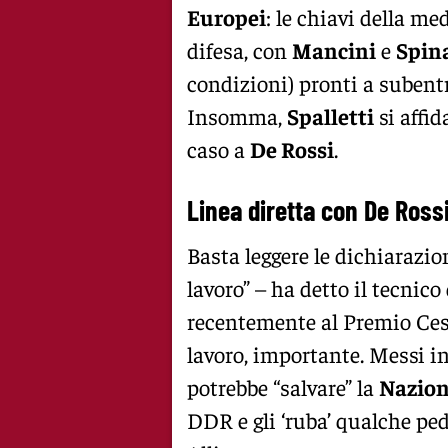
Europei
: le chiavi della me
difesa, con
Mancini
e
Spin
condizioni) pronti a subentra
Insomma,
Spalletti
si affid
caso a
De Rossi
.
Linea diretta con De Ross
Basta leggere le dichiarazio
lavoro” – ha detto il tecnico
recentemente al Premio Cesa
lavoro, importante. Messi i
potrebbe “salvare” la
Nazion
DDR e gli ‘ruba’ qualche ped