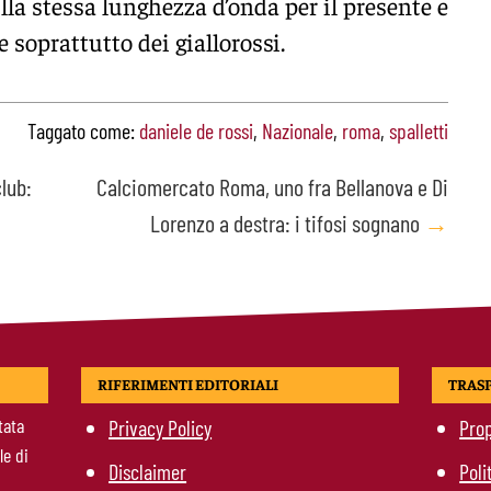
lla stessa lunghezza d’onda per il presente e
e soprattutto dei giallorossi.
Taggato come:
daniele de rossi
,
Nazionale
,
roma
,
spalletti
lub:
Calciomercato Roma, uno fra Bellanova e Di
Lorenzo a destra: i tifosi sognano
→
RIFERIMENTI EDITORIALI
TRAS
tata
Privacy Policy
Prop
le di
Disclaimer
Poli