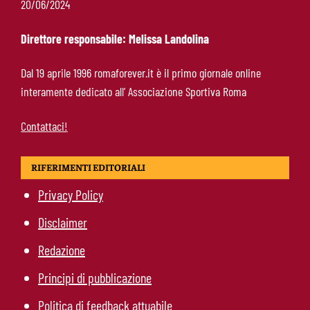
20/06/2024
che allontana il mercato
Direttore responsabile: Melissa Landolina
Calciomercato Roma, scout a Praga per
Dal 19 aprile 1996 romaforever.it è il primo giornale online
Fofana: il prezzo fissato dal Lione
interamente dedicato all’ Associazione Sportiva Roma
Contattaci!
RIFERIMENTI EDITORIALI
Privacy Policy
Disclaimer
Redazione
Principi di pubblicazione
Politica di feedback attuabile