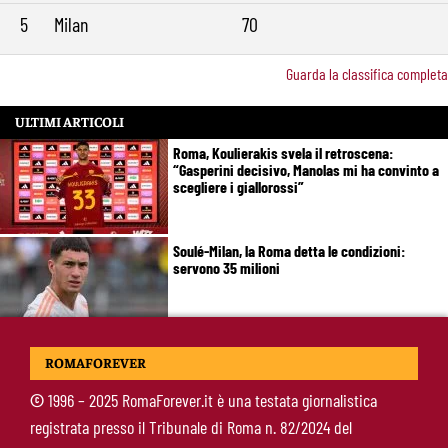
5
Milan
70
Guarda la classifica completa
ULTIMI ARTICOLI
Roma, Koulierakis svela il retroscena:
“Gasperini decisivo, Manolas mi ha convinto a
scegliere i giallorossi”
Soulé-Milan, la Roma detta le condizioni:
servono 35 milioni
Koulierakis-Roma, impatto immediato: gol e
ROMAFOREVER
messaggio a Gasperini
©
1996 – 2025 RomaForever.it è una testata giornalistica
registrata presso il Tribunale di Roma n. 82/2024 del
Ndicka-Roma, futuro più chiaro: il messaggio