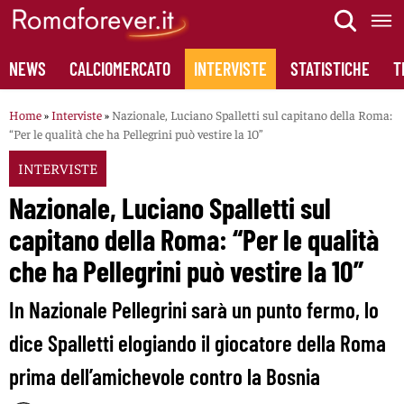
Skip
to
content
NEWS
CALCIOMERCATO
INTERVISTE
STATISTICHE
T
Home
»
Interviste
»
Nazionale, Luciano Spalletti sul capitano della Roma:
“Per le qualità che ha Pellegrini può vestire la 10”
INTERVISTE
Nazionale, Luciano Spalletti sul
capitano della Roma: “Per le qualità
che ha Pellegrini può vestire la 10”
In Nazionale Pellegrini sarà un punto fermo, lo
dice Spalletti elogiando il giocatore della Roma
prima dell’amichevole contro la Bosnia