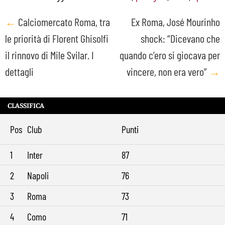
Post
←
Calciomercato Roma, tra
Ex Roma, José Mourinho
le priorità di Florent Ghisolfi
shock: “Dicevano che
navigation
il rinnovo di Mile Svilar. I
quando c’ero si giocava per
dettagli
vincere, non era vero”
→
CLASSIFICA
Pos
Club
Punti
1
Inter
87
2
Napoli
76
3
Roma
73
4
Como
71