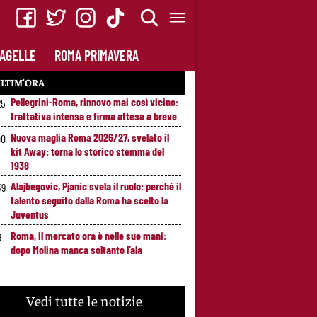
AGELLE
ROMA PRIMAVERA
LTIM’ORA
Pellegrini-Roma, rinnovo mai così vicino:
25
trattativa intensa e firma attesa a breve
Nuova maglia Roma 2026/27, svelato il
00
kit Away: torna lo storico stemma del
1938
Alajbegovic, Pjanic svela il ruolo: perché il
39
talento seguito dalla Roma ha scelto la
Juventus
Roma, il mercato ora è nelle sue mani:
9
dopo Molina manca soltanto l’ala
Vedi tutte le notizie