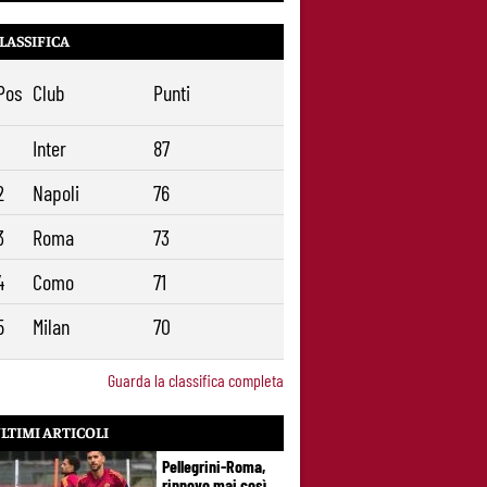
LASSIFICA
Pos
Club
Punti
1
Inter
87
2
Napoli
76
3
Roma
73
4
Como
71
5
Milan
70
Guarda la classifica completa
LTIMI ARTICOLI
Pellegrini-Roma,
rinnovo mai così