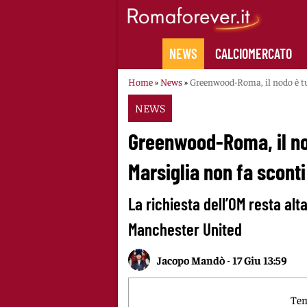
Skip
to
content
NEWS
CALCIOMERCATO
Home
»
News
»
Greenwood-Roma, il nodo è tut
NEWS
Greenwood-Roma, il nod
Marsiglia non fa sconti
La richiesta dell’OM resta alt
Manchester United
Jacopo Mandò
-
17 Giu 13:59
Tem