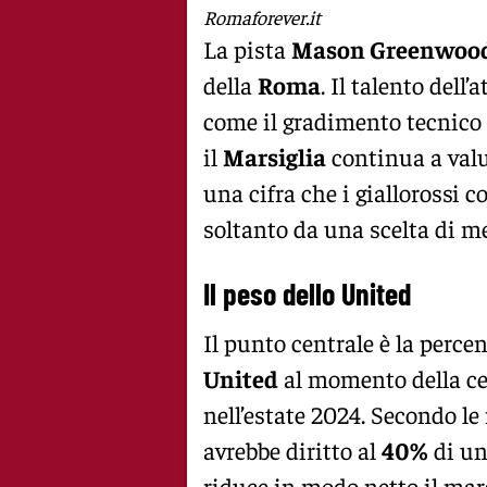
Romaforever.it
La pista
Mason Greenwoo
della
Roma
. Il talento dell
come il gradimento tecnico
il
Marsiglia
continua a valu
una cifra che i giallorossi 
soltanto da una scelta di m
Il peso dello United
Il punto centrale è la perce
United
al momento della ce
nell’estate 2024. Secondo le 
avrebbe diritto al
40%
di un
riduce in modo netto il marg