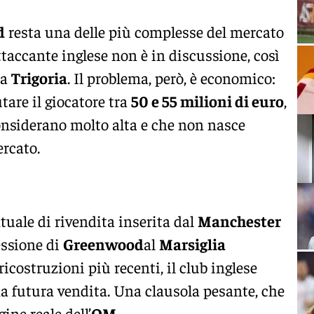
d
resta una delle più complesse del mercato
’attaccante inglese non è in discussione, così
 a
Trigoria
. Il problema, però, è economico:
tare il giocatore tra
50 e 55 milioni di euro
,
considerano molto alta e che non nasce
ercato.
ntuale di rivendita inserita dal
Manchester
ssione di
Greenwood
al
Marsiglia
ricostruzioni più recenti, il club inglese
a futura vendita. Una clausola pesante, che
ine reale dell’
OM
.