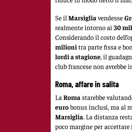
Se il
Marsiglia
vendesse
Gr
realmente intorno ai
30 mil
Considerando il costo dell’o
milioni
tra parte fissa e bo
lordi a stagione
, il guadagn
club francese non avrebbe i
Roma, affare in salita
La
Roma
starebbe valutand
euro
bonus inclusi, ma al m
Marsiglia
. La distanza rest
poco margine per accettare f