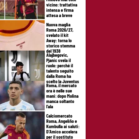
vicino: trattativa
intensa e firma
attesa a breve
Nuova maglia
Roma 2026/27,
svelato il kit
Away: torna lo
storico stemma
del 1938
Alajbegovic,
Pjanic svela il
ruolo: perché il
talento seguito
dalla Roma ha
scelto la Juventus
Roma, il mercato
ora è nelle sue
mani: dopo Molina
manca soltanto
l’ala
Calciomercato
Roma, Angeliño e
Kumbulla ai saluti:
D’Amico accelera
per il sostituto