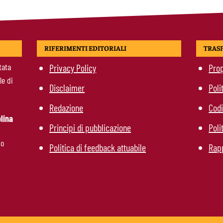
RIFERIMENTI EDITORIALI
TRAS
tata
Privacy Policy
Prop
le di
Disclaimer
Poli
Redazione
Codi
lina
Principi di pubblicazione
Poli
mo
Politica di feedback attuabile
Rapp