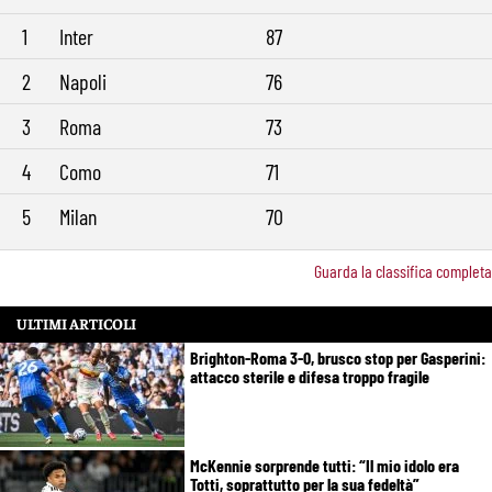
sfuma, ora Fofana e Gittens
1
Inter
87
2
Napoli
76
3
Roma
73
4
Como
71
5
Milan
70
Guarda la classifica completa
ULTIMI ARTICOLI
Brighton-Roma 3-0, brusco stop per Gasperini:
attacco sterile e difesa troppo fragile
McKennie sorprende tutti: “Il mio idolo era
Totti, soprattutto per la sua fedeltà”