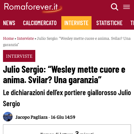
Skip
to
content
NEWS
CALCIOMERCATO
INTERVISTE
STATISTICHE
T
Home
»
Interviste
»
Julio Sergio: “Wesley mette cuore e anima. Svilar? Una
garanzia”
INTERVISTE
Julio Sergio: “Wesley mette cuore e
anima. Svilar? Una garanzia”
Le dichiarazioni dell’ex portiere giallorosso Julio
Sergio
Jacopo Pagliara
-
16 Giu 14:59
3
Tempo di lettura:
minuti