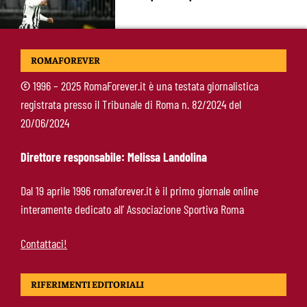
Roma-Endrick, Gasperini ci prova davvero:
ROMAFOREVER
contatti avviati, ma il brasiliano frena
©
1996 – 2025 RomaForever.it è una testata giornalistica
registrata presso il Tribunale di Roma n. 82/2024 del
Molina-Roma, arrivo oggi: il passaporto può
20/06/2024
sbloccare un altro colpo
Direttore responsabile: Melissa Landolina
Pellegrini-Roma, è ufficiale il rinnovo: “Avanti
Dal 19 aprile 1996 romaforever.it è il primo giornale online
insieme, Lorenzo”
interamente dedicato all’ Associazione Sportiva Roma
Contattaci!
RIFERIMENTI EDITORIALI