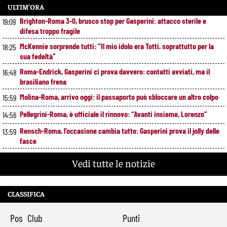
ULTIM’ORA
Brighton-Roma 3-0, brusco stop per Gasperini: attacco sterile e
19:09
difesa troppo fragile
McKennie sorprende tutti: “Il mio idolo era Totti, soprattutto per la
18:25
sua fedeltà”
Roma-Endrick, Gasperini ci prova davvero: contatti avviati, ma il
16:48
brasiliano frena
Molina-Roma, arrivo oggi: il passaporto può sbloccare un altro colpo
15:59
Pellegrini-Roma, è ufficiale il rinnovo: “Avanti insieme, Lorenzo”
14:56
Rensch-Roma, l’occasione cambia tutto: Gasperini prova il jolly delle
13:59
fasce
Kumbulla lascia la Roma: ufficiale il prestito al Rayo Vallecano
12:59
Vedi tutte le notizie
Brighton-Roma, ultimo test per Gasperini. Pellegrini fa le visite e
11:49
torna in gruppo
CLASSIFICA
Rowe chiude alla Roma: “Sono concentrato sul Bologna”. Poi esalta
10:41
Castro e Dovbyk
Pos
Club
Punti
Mercato Roma, Gasperini aspetta ancora il suo trequartista: Nusa
9:32