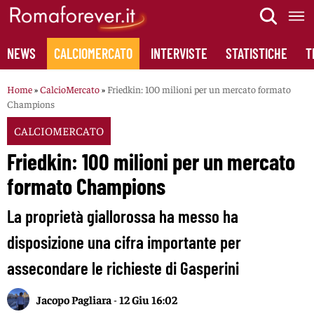
Skip
to
content
NEWS
CALCIOMERCATO
INTERVISTE
STATISTICHE
T
Home
»
CalcioMercato
»
Friedkin: 100 milioni per un mercato formato
Champions
CALCIOMERCATO
Friedkin: 100 milioni per un mercato
formato Champions
La proprietà giallorossa ha messo ha
disposizione una cifra importante per
assecondare le richieste di Gasperini
Jacopo Pagliara
-
12 Giu 16:02