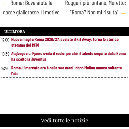
Post
←
Roma: Bove aiuta le
Ruggeri più lontano, Moretto:
casse giallorosse. Il motivo
“Roma? Non mi risulta”
→
navigation
ULTIM’ORA
Nuova maglia Roma 2026/27, svelato il kit Away: torna lo storico
12:00
stemma del 1938
Alajbegovic, Pjanic svela il ruolo: perché il talento seguito dalla Roma
10:39
ha scelto la Juventus
Roma, il mercato ora è nelle sue mani: dopo Molina manca soltanto
9:29
l’ala
Vedi tutte le notizie