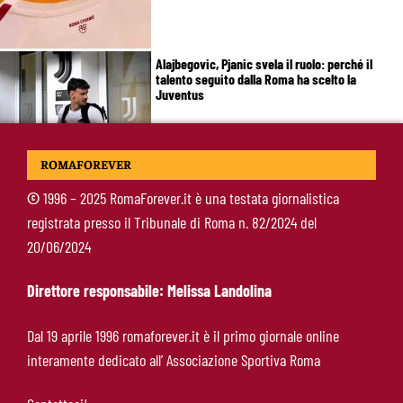
Alajbegovic, Pjanic svela il ruolo: perché il
talento seguito dalla Roma ha scelto la
Juventus
Roma, il mercato ora è nelle sue mani: dopo
ROMAFOREVER
Molina manca soltanto l’ala
©
1996 – 2025 RomaForever.it è una testata giornalistica
registrata presso il Tribunale di Roma n. 82/2024 del
Calciomercato Roma, Angeliño e Kumbulla ai
20/06/2024
saluti: D’Amico accelera per il sostituto sulla
sinistra
Direttore responsabile: Melissa Landolina
Roma, doppia cessione in Spagna: Angeliño al
Dal 19 aprile 1996 romaforever.it è il primo giornale online
Deportivo, Kumbulla al Rayo Vallecano
interamente dedicato all’ Associazione Sportiva Roma