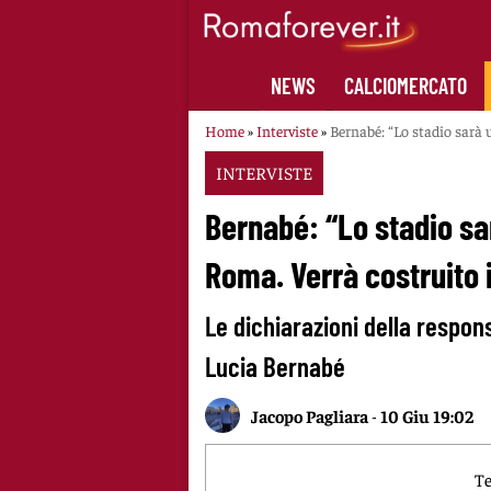
Skip
to
content
NEWS
CALCIOMERCATO
Home
»
Interviste
»
Bernabé: “Lo stadio sarà 
INTERVISTE
Bernabé: “Lo stadio sa
Roma. Verrà costruito i
Le dichiarazioni della respons
Lucia Bernabé
Jacopo Pagliara
-
10 Giu 19:02
Te