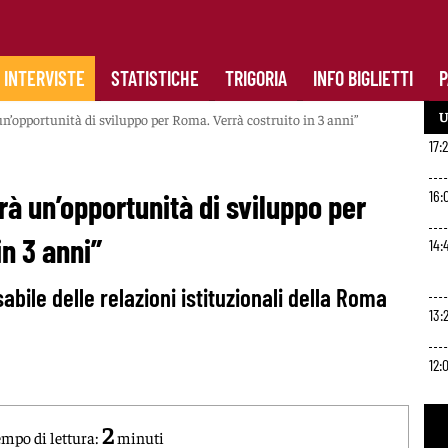
INTERVISTE
STATISTICHE
TRIGORIA
INFO BIGLIETTI
P
U
un’opportunità di sviluppo per Roma. Verrà costruito in 3 anni”
17:
16:
rà un’opportunità di sviluppo per
n 3 anni”
14:
abile delle relazioni istituzionali della Roma
13:
12:
2
10:
mpo di lettura:
minuti