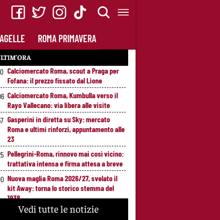
AGELLE
ROMA PRIMAVERA
LTIM’ORA
Calciomercato Roma, scout a Praga per
20
Fofana: il prezzo fissato dal Lione
Calciomercato Roma, Kumbulla verso il
06
Rayo Vallecano: via libera alle visite
Gasperini in diretta su Sky: mercato
47
Roma e ultimi rinforzi, appuntamento alle
23
Pellegrini-Roma, rinnovo mai così vicino:
25
trattativa intensa e firma attesa a breve
Nuova maglia Roma 2026/27, svelato il
00
kit Away: torna lo storico stemma del
1938
Vedi tutte le notizie
Alajbegovic, Pjanic svela il ruolo: perché il
39