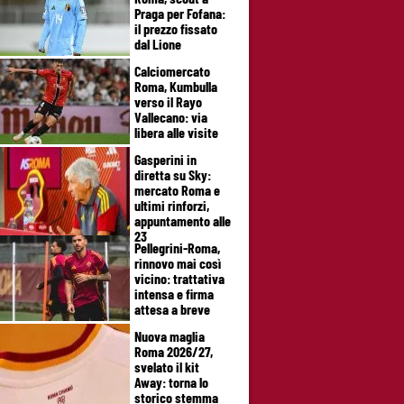
Praga per Fofana:
il prezzo fissato
dal Lione
Calciomercato
Roma, Kumbulla
verso il Rayo
Vallecano: via
libera alle visite
Gasperini in
diretta su Sky:
mercato Roma e
ultimi rinforzi,
appuntamento alle
23
Pellegrini-Roma,
rinnovo mai così
vicino: trattativa
intensa e firma
attesa a breve
Nuova maglia
Roma 2026/27,
svelato il kit
Away: torna lo
storico stemma