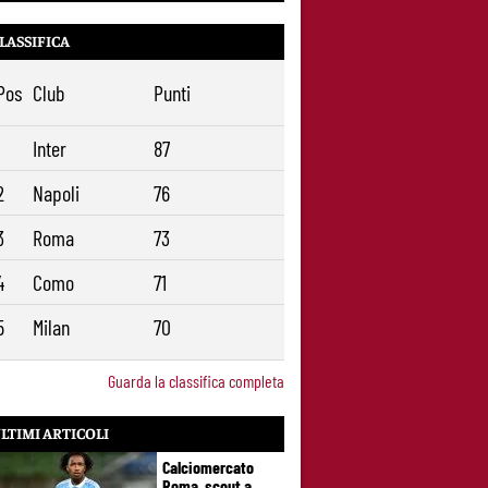
talento seguito dalla Roma ha scelto la
Juventus
LASSIFICA
Roma, il mercato ora è nelle sue mani:
9
dopo Molina manca soltanto l’ala
Pos
Club
Punti
1
Inter
87
2
Napoli
76
3
Roma
73
4
Como
71
5
Milan
70
Guarda la classifica completa
LTIMI ARTICOLI
Calciomercato
Roma, scout a