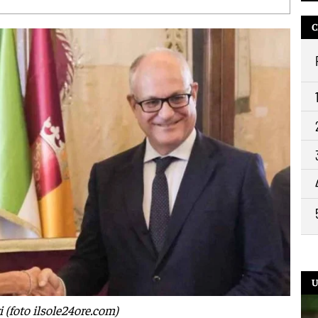
C
9:2
U
i (foto ilsole24ore.com)