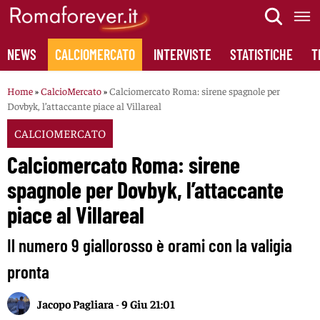
Skip
to
content
NEWS
CALCIOMERCATO
INTERVISTE
STATISTICHE
T
Home
»
CalcioMercato
»
Calciomercato Roma: sirene spagnole per
Dovbyk, l’attaccante piace al Villareal
CALCIOMERCATO
Calciomercato Roma: sirene
spagnole per Dovbyk, l’attaccante
piace al Villareal
Il numero 9 giallorosso è orami con la valigia
pronta
Jacopo Pagliara
-
9 Giu 21:01