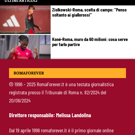
Ziolkowski-Roma, scelta di campo: “Penso
soltanto ai giallorossi”
Koné-Roma, muro da 60 milioni: cosa serve
per farlo partire
Brighton-Roma, ultimo test del ritiro: orario e
ROMAFOREVER
programma dei giallorossi
©
1996 – 2025 RomaForever.it è una testata giornalistica
registrata presso il Tribunale di Roma n. 82/2024 del
Nusa-Roma, la pista si raffredda: nessuna
20/06/2024
apertura dal giocatore e dal Lipsia
Direttore responsabile: Melissa Landolina
Alberto De Rossi nuovo presidente
Dal 19 aprile 1996 romaforever.it è il primo giornale online
dell’Ostiamare: riparte dal club del figlio