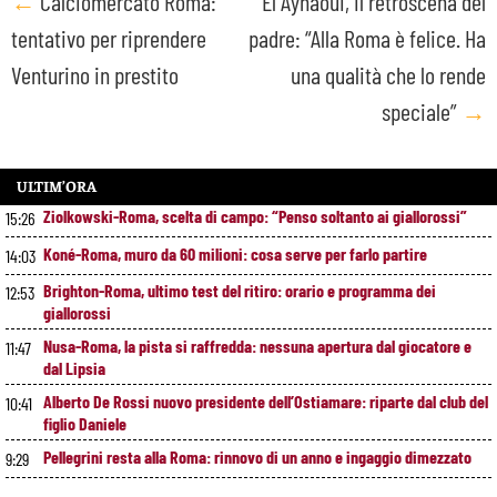
Post
←
Calciomercato Roma:
El Aynaoui, il retroscena del
tentativo per riprendere
padre: “Alla Roma è felice. Ha
navigation
Venturino in prestito
una qualità che lo rende
speciale”
→
ULTIM’ORA
Ziolkowski-Roma, scelta di campo: “Penso soltanto ai giallorossi”
15:26
Koné-Roma, muro da 60 milioni: cosa serve per farlo partire
14:03
Brighton-Roma, ultimo test del ritiro: orario e programma dei
12:53
giallorossi
Nusa-Roma, la pista si raffredda: nessuna apertura dal giocatore e
11:47
dal Lipsia
Alberto De Rossi nuovo presidente dell’Ostiamare: riparte dal club del
10:41
figlio Daniele
Pellegrini resta alla Roma: rinnovo di un anno e ingaggio dimezzato
9:29