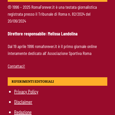
Chiedete alla società”
©
1996 – 2025 RomaForever.it è una testata giornalistica
registrata presso il Tribunale di Roma n. 82/2024 del
Roma-Cacciamani, Cairo alza il muro ma lascia
20/06/2024
uno spiraglio: “Dipende dalle offerte”
Direttore responsabile: Melissa Landolina
Brighton-Roma 3-0, brusco stop per Gasperini:
Dal 19 aprile 1996 romaforever.it è il primo giornale online
attacco sterile e difesa troppo fragile
interamente dedicato all’ Associazione Sportiva Roma
Contattaci!
RIFERIMENTI EDITORIALI
Privacy Policy
Disclaimer
Redazione