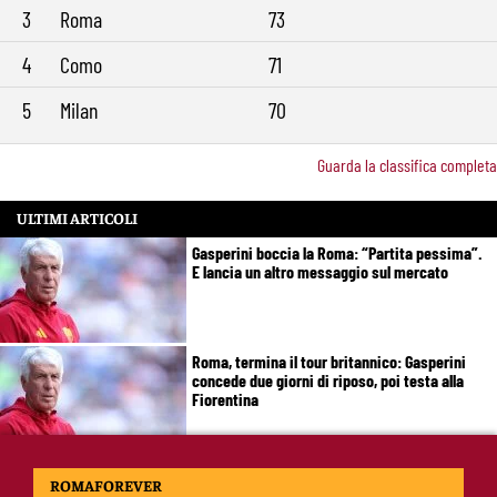
3
Roma
73
4
Como
71
5
Milan
70
Guarda la classifica completa
ULTIMI ARTICOLI
Gasperini boccia la Roma: “Partita pessima”.
E lancia un altro messaggio sul mercato
Roma, termina il tour britannico: Gasperini
concede due giorni di riposo, poi testa alla
Fiorentina
Roma, Gasperini lancia l’allarme dopo il
ROMAFOREVER
Brighton: “Ci manca qualcosa. Cessioni?