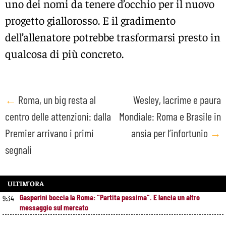
uno dei nomi da tenere d’occhio per il nuovo
progetto giallorosso. E il gradimento
dell’allenatore potrebbe trasformarsi presto in
qualcosa di più concreto.
Post
←
Roma, un big resta al
Wesley, lacrime e paura
centro delle attenzioni: dalla
Mondiale: Roma e Brasile in
navigation
Premier arrivano i primi
ansia per l’infortunio
→
segnali
ULTIM’ORA
Gasperini boccia la Roma: “Partita pessima”. E lancia un altro
9:34
messaggio sul mercato