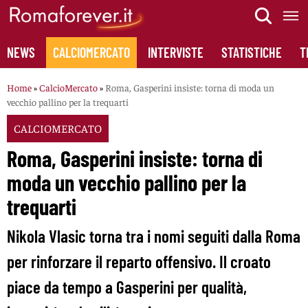
Skip
to
content
NEWS
CALCIOMERCATO
INTERVISTE
STATISTICHE
T
Home
»
CalcioMercato
»
Roma, Gasperini insiste: torna di moda un
vecchio pallino per la trequarti
CALCIOMERCATO
Roma, Gasperini insiste: torna di
moda un vecchio pallino per la
trequarti
Nikola Vlasic torna tra i nomi seguiti dalla Roma
per rinforzare il reparto offensivo. Il croato
piace da tempo a Gasperini per qualità,