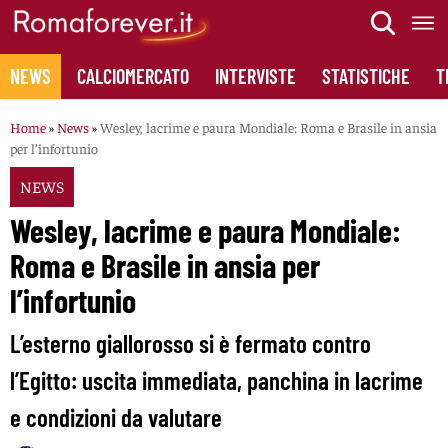
Skip
to
content
NEWS
CALCIOMERCATO
INTERVISTE
STATISTICHE
T
Home
»
News
»
Wesley, lacrime e paura Mondiale: Roma e Brasile in ansia
per l’infortunio
NEWS
Wesley, lacrime e paura Mondiale:
Roma e Brasile in ansia per
l’infortunio
L’esterno giallorosso si è fermato contro
l’Egitto: uscita immediata, panchina in lacrime
e condizioni da valutare