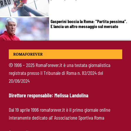
Gasperini boccia la Roma: “Partita pessima”.
E lancia un altro messaggio sul mercato
Roma, termina il tour britannico: Gasperini
ROMAFOREVER
concede due giorni di riposo, poi testa alla
Fiorentina
©
1996 – 2025 RomaForever.it è una testata giornalistica
registrata presso il Tribunale di Roma n. 82/2024 del
Roma, Gasperini lancia l’allarme dopo il
20/06/2024
Brighton: “Ci manca qualcosa. Cessioni?
Chiedete alla società”
Direttore responsabile: Melissa Landolina
Roma-Cacciamani, Cairo alza il muro ma lascia
Dal 19 aprile 1996 romaforever.it è il primo giornale online
uno spiraglio: “Dipende dalle offerte”
interamente dedicato all’ Associazione Sportiva Roma