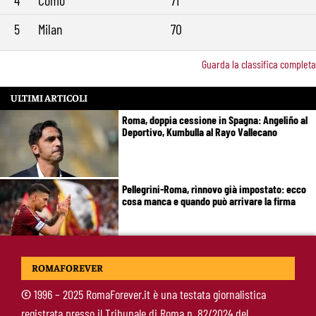
4
Como
71
5
Milan
70
Guarda la classifica completa
ULTIMI ARTICOLI
Roma, doppia cessione in Spagna: Angeliño al
Deportivo, Kumbulla al Rayo Vallecano
Pellegrini-Roma, rinnovo già impostato: ecco
cosa manca e quando può arrivare la firma
Mercato Roma, manca un solo colpo: Gasperini
ROMAFOREVER
aspetta l’ala sinistra
©
1996 – 2025 RomaForever.it è una testata giornalistica
registrata presso il Tribunale di Roma n. 82/2024 del