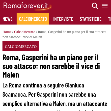
Skip
to
content
NEWS
CALCIOMERCATO
INTERVISTE
STATISTICHE
T
Home
»
CalcioMercato
»
Roma, Gasperini ha un piano per il suo attacco:
non sarebbe il vice di Malen
CALCIOMERCATO
Roma, Gasperini ha un piano per il
suo attacco: non sarebbe il vice di
Malen
La Roma continua a seguire Gianluca
Scamacca. Per Gasperini non sarebbe una
semplice alternativa a Malen, ma un attaccante