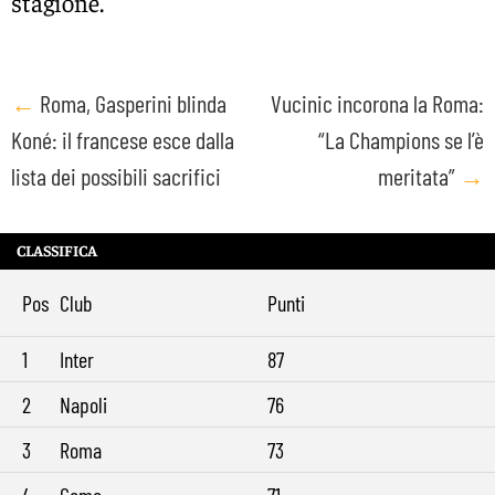
stagione.
Post
←
Roma, Gasperini blinda
Vucinic incorona la Roma:
Koné: il francese esce dalla
“La Champions se l’è
navigation
lista dei possibili sacrifici
meritata”
→
CLASSIFICA
Pos
Club
Punti
1
Inter
87
2
Napoli
76
3
Roma
73