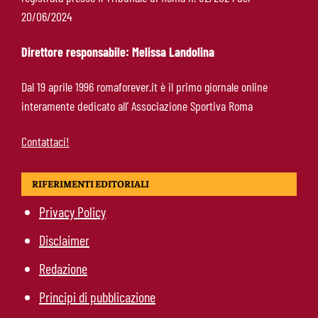
Roma-Read, il retroscena: rifiutati 29 milioni e
20/06/2024
il 10% sulla rivendita
Direttore responsabile: Melissa Landolina
Roma-Molina, il colpo di D’Amico è geniale:
Dal 19 aprile 1996 romaforever.it è il primo giornale online
qualità ed esperienza a un prezzo da
interamente dedicato all’ Associazione Sportiva Roma
occasione
Contattaci!
RIFERIMENTI EDITORIALI
Privacy Policy
Disclaimer
Redazione
Principi di pubblicazione