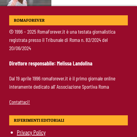
Koulierakis-Roma, impatto immediato: gol e
ROMAFOREVER
messaggio a Gasperini
©
1996 – 2025 RomaForever.it è una testata giornalistica
registrata presso il Tribunale di Roma n. 82/2024 del
Ndicka-Roma, futuro più chiaro: il messaggio
20/06/2024
che allontana il mercato
Direttore responsabile: Melissa Landolina
Calciomercato Roma, scout a Praga per
Dal 19 aprile 1996 romaforever.it è il primo giornale online
Fofana: il prezzo fissato dal Lione
interamente dedicato all’ Associazione Sportiva Roma
Contattaci!
RIFERIMENTI EDITORIALI
Privacy Policy