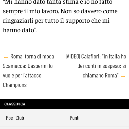
“Mi hanno dato tanta stima e io ho fatto
sempre il mio lavoro. Non so davvero come
ringraziarli per tutto il supporto che mi
hanno dato”.
Post
←
Roma, torna di moda
|VIDEO| Calafiori: “In Italia ho
Scamacca: Gasperini lo
dei conti in sospeso: si
navigation
vuole per l’attacco
chiamano Roma”
→
Champions
CLASSIFICA
Pos
Club
Punti