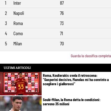
1
Inter
87
2
Napoli
76
3
Roma
73
4
Como
71
5
Milan
70
Guarda la classifica completa
ULTIMI ARTICOLI
Roma, Koulierakis svela il retroscena:
“Gasperini decisivo, Manolas mi ha convinto a
scegliere i giallorossi”
Soulé-Milan, la Roma detta le condizioni:
servono 35 milioni