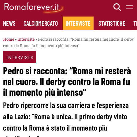
Skip
to
content
NEWS
CALCIOMERCATO
INTERVISTE
STATISTICHE
T
Home
»
Interviste
»
Pedro si racconta: “Roma mi resterà nel cuore. Il derby
contro la Roma fu il momento più intenso”
INTERVISTE
Pedro si racconta: “Roma mi resterà
nel cuore. Il derby contro la Roma fu
il momento più intenso”
Pedro ripercorre la sua carriera e l’esperienza
alla Lazio: “Roma è unica. Il primo derby vinto
contro la Roma è stato il momento più