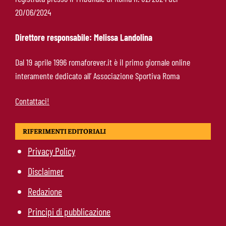
Ndicka-Roma, futuro più chiaro: il messaggio
20/06/2024
che allontana il mercato
Direttore responsabile: Melissa Landolina
Calciomercato Roma, scout a Praga per
Dal 19 aprile 1996 romaforever.it è il primo giornale online
Fofana: il prezzo fissato dal Lione
interamente dedicato all’ Associazione Sportiva Roma
Contattaci!
RIFERIMENTI EDITORIALI
Privacy Policy
Disclaimer
Redazione
Principi di pubblicazione