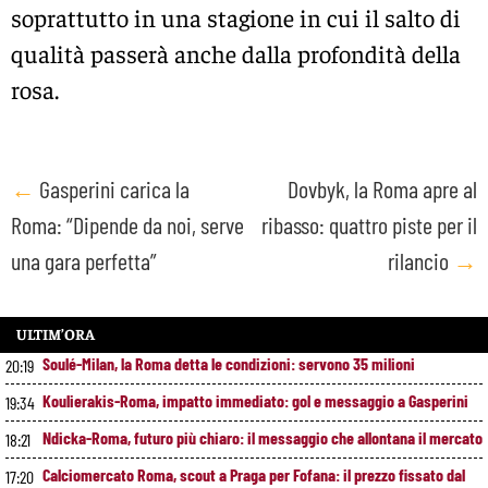
soprattutto in una stagione in cui il salto di
qualità passerà anche dalla profondità della
rosa.
Post
←
Gasperini carica la
Dovbyk, la Roma apre al
Roma: “Dipende da noi, serve
ribasso: quattro piste per il
navigation
una gara perfetta”
rilancio
→
ULTIM’ORA
Soulé-Milan, la Roma detta le condizioni: servono 35 milioni
20:19
Koulierakis-Roma, impatto immediato: gol e messaggio a Gasperini
19:34
Ndicka-Roma, futuro più chiaro: il messaggio che allontana il mercato
18:21
Calciomercato Roma, scout a Praga per Fofana: il prezzo fissato dal
17:20