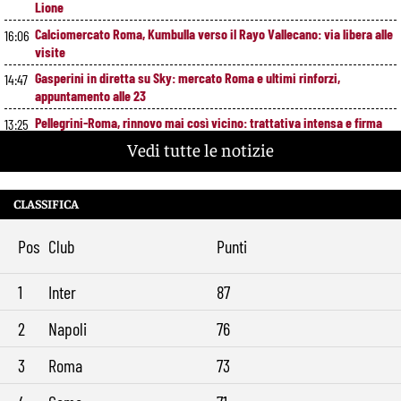
Lione
Calciomercato Roma, Kumbulla verso il Rayo Vallecano: via libera alle
16:06
visite
Gasperini in diretta su Sky: mercato Roma e ultimi rinforzi,
14:47
appuntamento alle 23
Pellegrini-Roma, rinnovo mai così vicino: trattativa intensa e firma
13:25
attesa a breve
Vedi tutte le notizie
Nuova maglia Roma 2026/27, svelato il kit Away: torna lo storico
12:00
stemma del 1938
CLASSIFICA
Alajbegovic, Pjanic svela il ruolo: perché il talento seguito dalla Roma
10:39
ha scelto la Juventus
Pos
Club
Punti
Roma, il mercato ora è nelle sue mani: dopo Molina manca soltanto
9:29
l’ala
1
Inter
87
2
Napoli
76
3
Roma
73