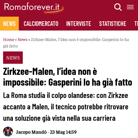
Skip
to
content
NEWS
CALCIOMERCATO
INTERVISTE
STATISTICHE
T
Home
»
News
»
Zirkzee-Malen, l’idea non è impossibile: Gasperini lo ha
già fatto
NEWS
Zirkzee-Malen, l’idea non è
impossibile: Gasperini lo ha già fatto
La Roma studia il colpo olandese: con Zirkzee
accanto a Malen, il tecnico potrebbe ritrovare
una soluzione già vista nella sua carriera
Jacopo Mandò
-
23 Mag 14:59