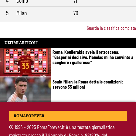
4
Como
71
5
Milan
70
Guarda la classifica completa
ULTIMI ARTICOLI
Roma, Koulierakis svela il retroscena:
“Gasperini decisivo, Manolas mi ha convinto a
scegliere i giallorossi”
Soulé-Milan, la Roma detta le condizioni:
servono 35 milioni
Koulierakis-Roma, impatto immediato: gol e
ROMAFOREVER
messaggio a Gasperini
©
1996 – 2025 RomaForever.it è una testata giornalistica
registrata presso il Tribunale di Roma n. 82/2024 del