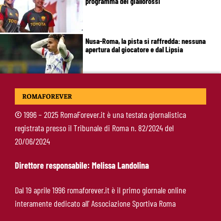
programma dei giallorossi
Nusa-Roma, la pista si raffredda: nessuna
apertura dal giocatore e dal Lipsia
Alberto De Rossi nuovo presidente
ROMAFOREVER
dell’Ostiamare: riparte dal club del figlio
Daniele
©
1996 – 2025 RomaForever.it è una testata giornalistica
registrata presso il Tribunale di Roma n. 82/2024 del
Pellegrini resta alla Roma: rinnovo di un anno e
20/06/2024
ingaggio dimezzato
Direttore responsabile: Melissa Landolina
Roma, Luis Enrique non dimentica i
Dal 19 aprile 1996 romaforever.it è il primo giornale online
giallorossi: foto con i tifosi e la maglia della
interamente dedicato all’ Associazione Sportiva Roma
squadra