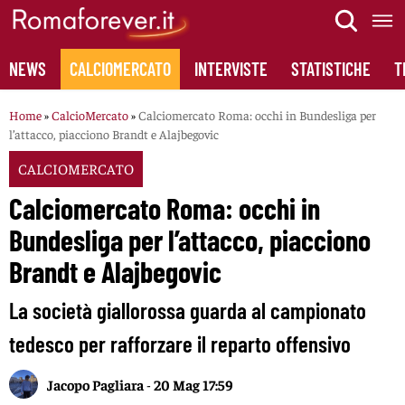
Skip
to
content
NEWS
CALCIOMERCATO
INTERVISTE
STATISTICHE
T
Home
»
CalcioMercato
»
Calciomercato Roma: occhi in Bundesliga per
l’attacco, piacciono Brandt e Alajbegovic
CALCIOMERCATO
Calciomercato Roma: occhi in
Bundesliga per l’attacco, piacciono
Brandt e Alajbegovic
La società giallorossa guarda al campionato
tedesco per rafforzare il reparto offensivo
Jacopo Pagliara
-
20 Mag 17:59