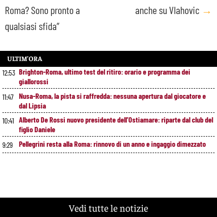
Roma? Sono pronto a
anche su Vlahovic
→
qualsiasi sfida”
ULTIM’ORA
Brighton-Roma, ultimo test del ritiro: orario e programma dei
12:53
giallorossi
Nusa-Roma, la pista si raffredda: nessuna apertura dal giocatore e
11:47
dal Lipsia
Alberto De Rossi nuovo presidente dell’Ostiamare: riparte dal club del
10:41
figlio Daniele
Pellegrini resta alla Roma: rinnovo di un anno e ingaggio dimezzato
9:29
Vedi tutte le notizie