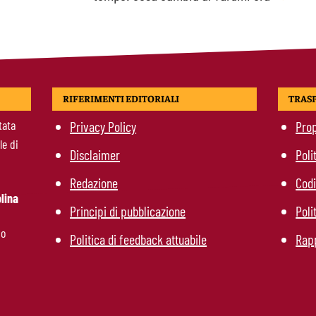
RIFERIMENTI EDITORIALI
TRAS
tata
Privacy Policy
Prop
le di
Disclaimer
Poli
Redazione
Codi
lina
Principi di pubblicazione
Poli
mo
Politica di feedback attuabile
Rapp