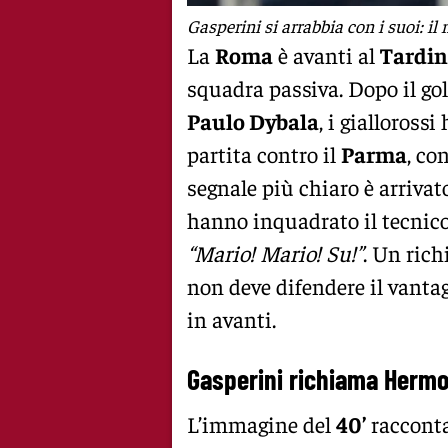
Gasperini si arrabbia con i suoi: il
La
Roma
è avanti al
Tardin
squadra passiva. Dopo il go
Paulo Dybala
, i gialloross
partita contro il
Parma
, co
segnale più chiaro è arrivat
hanno inquadrato il tecnic
“Mario! Mario! Su!”
. Un rich
non deve difendere il vanta
in avanti.
Gasperini richiama Herm
L’immagine del
40’
racconta