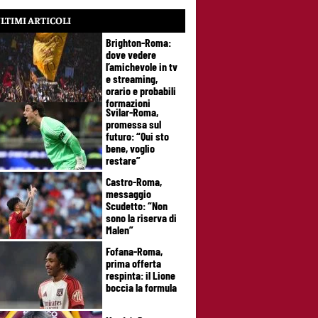
LTIMI ARTICOLI
Brighton-Roma:
dove vedere
l’amichevole in tv
e streaming,
orario e probabili
formazioni
Svilar-Roma,
promessa sul
futuro: “Qui sto
bene, voglio
restare”
Castro-Roma,
messaggio
Scudetto: “Non
sono la riserva di
Malen”
Fofana-Roma,
prima offerta
respinta: il Lione
boccia la formula