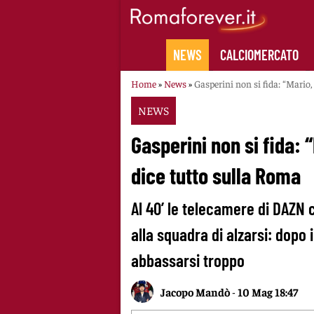
Skip
to
content
NEWS
CALCIOMERCATO
Home
»
News
»
Gasperini non si fida: “Mario
NEWS
Gasperini non si fida: 
dice tutto sulla Roma
Al 40’ le telecamere di DAZN 
alla squadra di alzarsi: dopo 
abbassarsi troppo
Jacopo Mandò
-
10 Mag 18:47