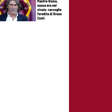
Manfrè-Roma,
nuova era nel
vivaio: raccoglie
l’eredità di Bruno
Conti