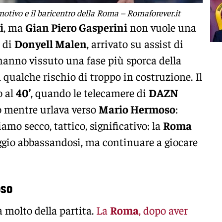
 motivo e il baricentro della Roma – Romaforever.it
i
, ma
Gian Piero Gasperini
non vuole una
l di
Donyell Malen
, arrivato su assist di
i hanno vissuto una fase più sporca della
n qualche rischio di troppo in costruzione. Il
o al
40’
, quando le telecamere di
DAZN
o mentre urlava verso
Mario Hermoso
:
iamo secco, tattico, significativo: la
Roma
ggio abbassandosi, ma continuare a giocare
oso
 molto della partita.
La
Roma
, dopo aver