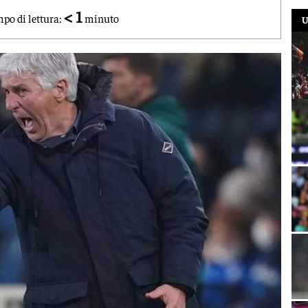
< 1
po di lettura:
minuto
U