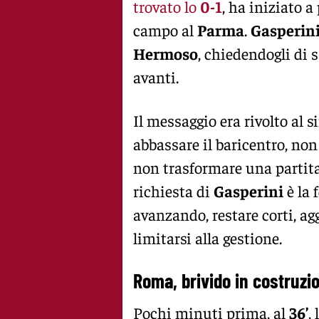
trovato lo
0-1
, ha iniziato 
campo al
Parma
.
Gasperin
Hermoso
, chiedendogli di s
avanti.
Il messaggio era rivolto al 
abbassare il baricentro, no
non trasformare una partita 
richiesta di
Gasperini
è la 
avanzando, restare corti, ag
limitarsi alla gestione.
Roma, brivido in costruzi
Pochi minuti prima, al
36’
,