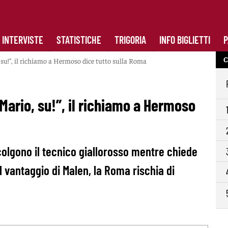
INTERVISTE
STATISTICHE
TRIGORIA
INFO BIGLIETTI
P
C
, su!”, il richiamo a Hermoso dice tutto sulla Roma
“Mario, su!”, il richiamo a Hermoso
colgono il tecnico giallorosso mentre chiede
il vantaggio di Malen, la Roma rischia di