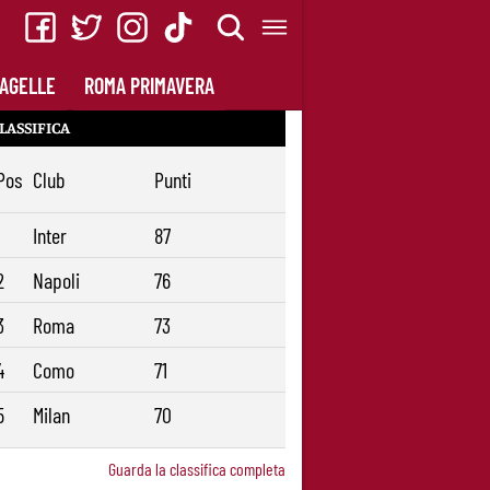
AGELLE
ROMA PRIMAVERA
LASSIFICA
Pos
Club
Punti
1
Inter
87
2
Napoli
76
3
Roma
73
4
Como
71
5
Milan
70
Guarda la classifica completa