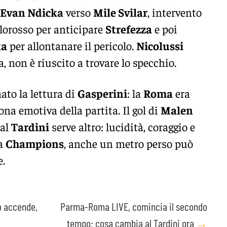
Evan Ndicka
verso
Mile Svilar
, intervento
allorosso per anticipare
Strefezza
e poi
ka
per allontanare il pericolo.
Nicolussi
a, non è riuscito a trovare lo specchio.
to la lettura di
Gasperini
: la
Roma
era
na emotiva della partita. Il gol di
Malen
 al
Tardini
serve altro: lucidità, coraggio e
sa
Champions
, anche un metro perso può
e.
o accende,
Parma-Roma LIVE, comincia il secondo
tempo: cosa cambia al Tardini ora
→