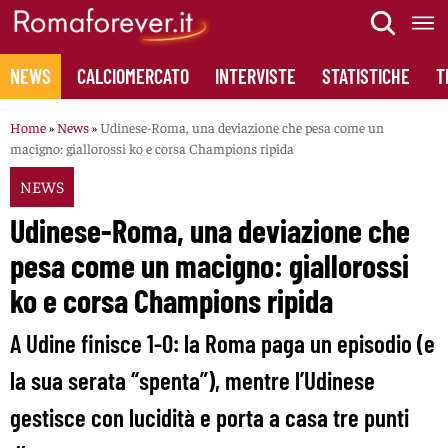
Skip
to
content
NEWS
CALCIOMERCATO
INTERVISTE
STATISTICHE
T
Home
»
News
»
Udinese-Roma, una deviazione che pesa come un
macigno: giallorossi ko e corsa Champions ripida
NEWS
Udinese-Roma, una deviazione che
pesa come un macigno: giallorossi
ko e corsa Champions ripida
A Udine finisce 1-0: la Roma paga un episodio (e
la sua serata “spenta”), mentre l’Udinese
gestisce con lucidità e porta a casa tre punti