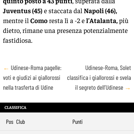
quinto posto a 43 punti
, superata dalla
Juventus
(45)
e staccata dal
Napoli
(46),
mentre il
Como
resta lì a -2 e
l’
Atalanta
,
più
dietro, rimane una presenza potenzialmente
fastidiosa.
Post
←
Udinese-Roma pagelle:
Udinese-Roma, Solet
voti e giudizi ai giallorossi
classifica i giallorossi e svela
navigation
nella trasferta di Udine
il segreto dell’Udinese
→
CLASSIFICA
Pos
Club
Punti