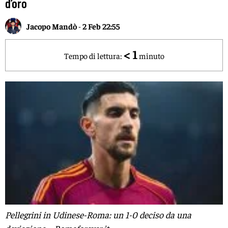
d’oro
Jacopo Mandò
-
2 Feb 22:55
< 1
Tempo di lettura:
minuto
Pellegrini in Udinese-Roma: un 1-0 deciso da una