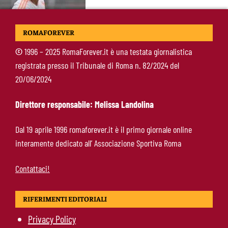
Koulierakis-Roma, impatto immediato: gol e
ROMAFOREVER
messaggio a Gasperini
©
1996 – 2025 RomaForever.it è una testata giornalistica
registrata presso il Tribunale di Roma n. 82/2024 del
Ndicka-Roma, futuro più chiaro: il messaggio
20/06/2024
che allontana il mercato
Direttore responsabile: Melissa Landolina
Calciomercato Roma, scout a Praga per
Dal 19 aprile 1996 romaforever.it è il primo giornale online
Fofana: il prezzo fissato dal Lione
interamente dedicato all’ Associazione Sportiva Roma
Contattaci!
RIFERIMENTI EDITORIALI
Privacy Policy