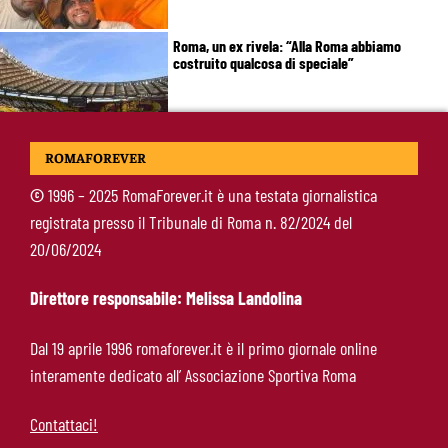
Roma, un ex rivela: “Alla Roma abbiamo
costruito qualcosa di speciale”
Roma, Koulierakis svela il retroscena:
ROMAFOREVER
“Gasperini decisivo, Manolas mi ha convinto a
scegliere i giallorossi”
©
1996 – 2025 RomaForever.it è una testata giornalistica
registrata presso il Tribunale di Roma n. 82/2024 del
Soulé-Milan, la Roma detta le condizioni:
20/06/2024
servono 35 milioni
Direttore responsabile: Melissa Landolina
Koulierakis-Roma, impatto immediato: gol e
Dal 19 aprile 1996 romaforever.it è il primo giornale online
messaggio a Gasperini
interamente dedicato all’ Associazione Sportiva Roma
Contattaci!