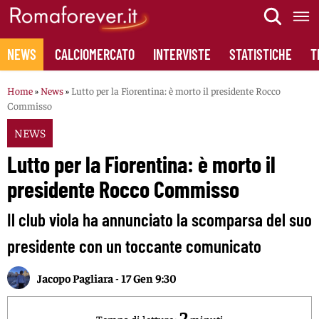
Skip
to
content
NEWS
CALCIOMERCATO
INTERVISTE
STATISTICHE
T
Home
»
News
»
Lutto per la Fiorentina: è morto il presidente Rocco
Commisso
NEWS
Lutto per la Fiorentina: è morto il
presidente Rocco Commisso
Il club viola ha annunciato la scomparsa del suo
presidente con un toccante comunicato
Jacopo Pagliara
-
17 Gen 9:30
2
Tempo di lettura:
minuti