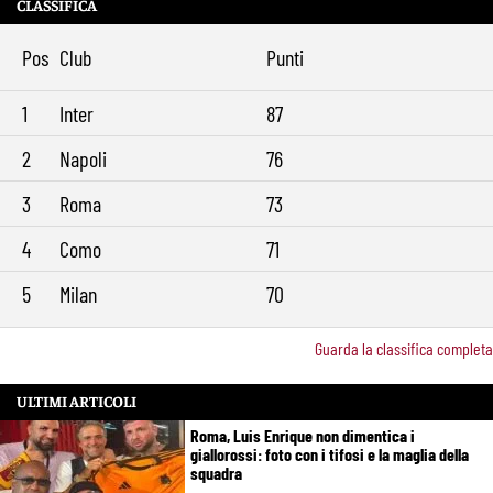
CLASSIFICA
Pos
Club
Punti
1
Inter
87
2
Napoli
76
3
Roma
73
4
Como
71
5
Milan
70
Guarda la classifica completa
ULTIMI ARTICOLI
Roma, Luis Enrique non dimentica i
giallorossi: foto con i tifosi e la maglia della
squadra