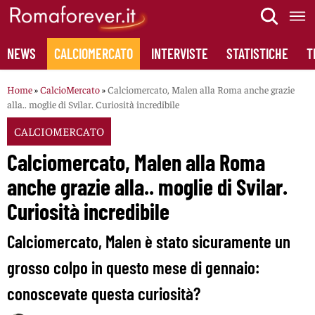
Skip
to
content
NEWS
CALCIOMERCATO
INTERVISTE
STATISTICHE
T
Home
»
CalcioMercato
»
Calciomercato, Malen alla Roma anche grazie
alla.. moglie di Svilar. Curiosità incredibile
CALCIOMERCATO
Calciomercato, Malen alla Roma
anche grazie alla.. moglie di Svilar.
Curiosità incredibile
Calciomercato, Malen è stato sicuramente un
grosso colpo in questo mese di gennaio:
conoscevate questa curiosità?