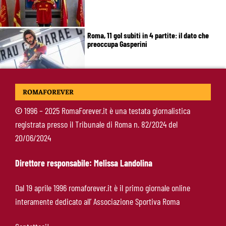
Roma, 11 gol subiti in 4 partite: il dato che
preoccupa Gasperini
Gasperini boccia la Roma: “Partita pessima”.
ROMAFOREVER
E lancia un altro messaggio sul mercato
©
1996 – 2025 RomaForever.it è una testata giornalistica
registrata presso il Tribunale di Roma n. 82/2024 del
Roma, termina il tour britannico: Gasperini
20/06/2024
concede due giorni di riposo, poi testa alla
Fiorentina
Direttore responsabile: Melissa Landolina
Roma, Gasperini lancia l’allarme dopo il
Dal 19 aprile 1996 romaforever.it è il primo giornale online
Brighton: “Ci manca qualcosa. Cessioni?
interamente dedicato all’ Associazione Sportiva Roma
Chiedete alla società”