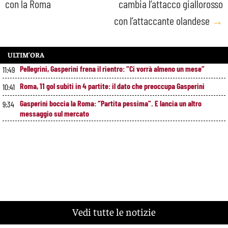
con la Roma
cambia l’attacco giallorosso
con l’attaccante olandese
→
ULTIM’ORA
Pellegrini, Gasperini frena il rientro: “Ci vorrà almeno un mese”
11:49
Roma, 11 gol subiti in 4 partite: il dato che preoccupa Gasperini
10:41
Gasperini boccia la Roma: “Partita pessima”. E lancia un altro
9:34
messaggio sul mercato
Vedi tutte le notizie