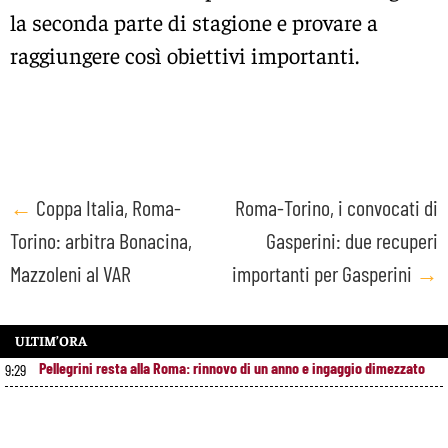
la seconda parte di stagione e provare a
raggiungere così obiettivi importanti.
Post
←
Coppa Italia, Roma-
Roma-Torino, i convocati di
Torino: arbitra Bonacina,
Gasperini: due recuperi
navigation
Mazzoleni al VAR
importanti per Gasperini
→
ULTIM’ORA
Pellegrini resta alla Roma: rinnovo di un anno e ingaggio dimezzato
9:29