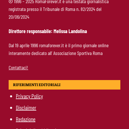
©
1996 – 2025 RomaForever.it è una testata giornalistica
registrata presso il Tribunale di Roma n. 82/2024 del
Roma, Koulierakis svela il retroscena:
20/06/2024
“Gasperini decisivo, Manolas mi ha convinto a
scegliere i giallorossi”
Direttore responsabile: Melissa Landolina
Soulé-Milan, la Roma detta le condizioni:
Dal 19 aprile 1996 romaforever.it è il primo giornale online
servono 35 milioni
interamente dedicato all’ Associazione Sportiva Roma
Contattaci!
RIFERIMENTI EDITORIALI
Privacy Policy
Disclaimer
Redazione