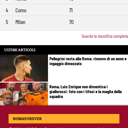
4
Como
71
5
Milan
70
Guarda la classifica completa
ULTIMI ARTICOLI
Pellegrini resta alla Roma: rinnovo di un anno e
ingaggio dimezzato
Roma, Luis Enrique non dimentica i
giallorossi: foto con i tifosi e la maglia della
squadra
Roma, un ex rivela: “Alla Roma abbiamo
ROMAFOREVER
costruito qualcosa di speciale”