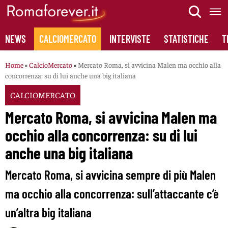
Skip
to
content
NEWS
CALCIOMERCATO
INTERVISTE
STATISTICHE
T
Home
»
CalcioMercato
»
Mercato Roma, si avvicina Malen ma occhio alla
concorrenza: su di lui anche una big italiana
CALCIOMERCATO
Mercato Roma, si avvicina Malen ma
occhio alla concorrenza: su di lui
anche una big italiana
Mercato Roma, si avvicina sempre di più Malen
ma occhio alla concorrenza: sull’attaccante c’è
un’altra big italiana