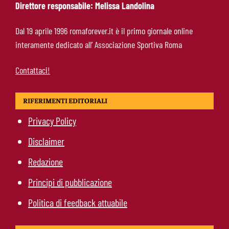
Direttore responsabile: Melissa Landolina
Pellegrini, Gasperini frena il rientro: “Ci vorrà
Dal 19 aprile 1996 romaforever.it è il primo giornale online
almeno un mese”
interamente dedicato all’ Associazione Sportiva Roma
Contattaci!
RIFERIMENTI EDITORIALI
Privacy Policy
Disclaimer
Redazione
Principi di pubblicazione
Politica di feedback attuabile