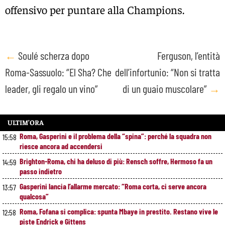
offensivo per puntare alla Champions.
Post
←
Soulé scherza dopo
Ferguson, l’entità
Roma-Sassuolo: “El Sha? Che
dell’infortunio: “Non si tratta
navigation
leader, gli regalo un vino”
di un guaio muscolare”
→
ULTIM’ORA
Roma, Gasperini e il problema della “spina”: perché la squadra non
15:58
riesce ancora ad accendersi
Brighton-Roma, chi ha deluso di più: Rensch soffre, Hermoso fa un
14:59
passo indietro
Gasperini lancia l’allarme mercato: “Roma corta, ci serve ancora
13:57
qualcosa”
Roma, Fofana si complica: spunta Mbaye in prestito. Restano vive le
12:58
piste Endrick e Gittens