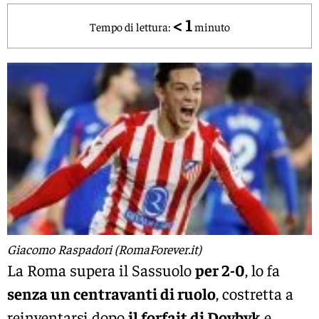
< 1
Tempo di lettura:
minuto
Giacomo Raspadori (RomaForever.it)
La Roma supera il Sassuolo
per 2-0
, lo fa
senza un centravanti di ruolo
, costretta a
reinventarsi dopo
il forfait di Dovbyk
e