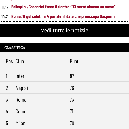
Pellegrini, Gasperini frena il rientro: “Ci vorrà almeno un mese”
11:49
Roma, 11 gol subiti in 4 partite: il dato che preoccupa Gasperini
10:41
Gasperini boccia la Roma: “Partita pessima”. E lancia un altro
9:34
Vedi tutte le notizie
messaggio sul mercato
CLASSIFICA
Pos
Club
Punti
1
Inter
87
2
Napoli
76
3
Roma
73
4
Como
71
5
Milan
70