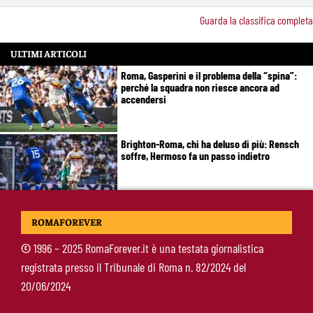
Guarda la classifica completa
ULTIMI ARTICOLI
Roma, Gasperini e il problema della “spina”:
perché la squadra non riesce ancora ad
accendersi
Brighton-Roma, chi ha deluso di più: Rensch
soffre, Hermoso fa un passo indietro
Gasperini lancia l’allarme mercato: “Roma
ROMAFOREVER
corta, ci serve ancora qualcosa”
©
1996 – 2025 RomaForever.it è una testata giornalistica
registrata presso il Tribunale di Roma n. 82/2024 del
Roma, Fofana si complica: spunta Mbaye in
20/06/2024
prestito. Restano vive le piste Endrick e
Gittens