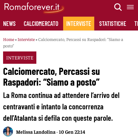
Skip
to
content
NEWS
CALCIOMERCATO
INTERVISTE
STATISTICHE
T
Home
»
Interviste
»
Calciomercato, Percassi su Raspadori: “Siamo a
posto”
INTERVISTE
Calciomercato, Percassi su
Raspadori: “Siamo a posto”
La Roma continua ad attendere l’arrivo del
centravanti e intanto la concorrenza
dell’Atalanta si defila con queste parole.
Melissa Landolina
-
10 Gen 22:14