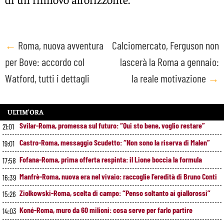
Post
←
Roma, nuova avventura
Calciomercato, Ferguson non
per Bove: accordo col
lascerà la Roma a gennaio:
navigation
Watford, tutti i dettagli
la reale motivazione
→
ULTIM’ORA
Svilar-Roma, promessa sul futuro: “Qui sto bene, voglio restare”
21:01
Castro-Roma, messaggio Scudetto: “Non sono la riserva di Malen”
19:01
Fofana-Roma, prima offerta respinta: il Lione boccia la formula
17:58
Manfrè-Roma, nuova era nel vivaio: raccoglie l’eredità di Bruno Conti
16:39
Ziolkowski-Roma, scelta di campo: “Penso soltanto ai giallorossi”
15:26
Koné-Roma, muro da 60 milioni: cosa serve per farlo partire
14:03