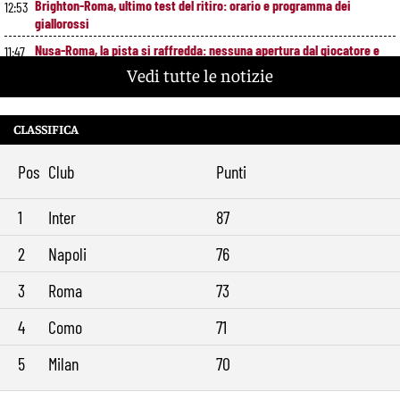
Brighton-Roma, ultimo test del ritiro: orario e programma dei
12:53
giallorossi
Nusa-Roma, la pista si raffredda: nessuna apertura dal giocatore e
11:47
dal Lipsia
Vedi tutte le notizie
Alberto De Rossi nuovo presidente dell’Ostiamare: riparte dal club del
10:41
figlio Daniele
CLASSIFICA
Pellegrini resta alla Roma: rinnovo di un anno e ingaggio dimezzato
9:29
Pos
Club
Punti
1
Inter
87
2
Napoli
76
3
Roma
73
4
Como
71
5
Milan
70