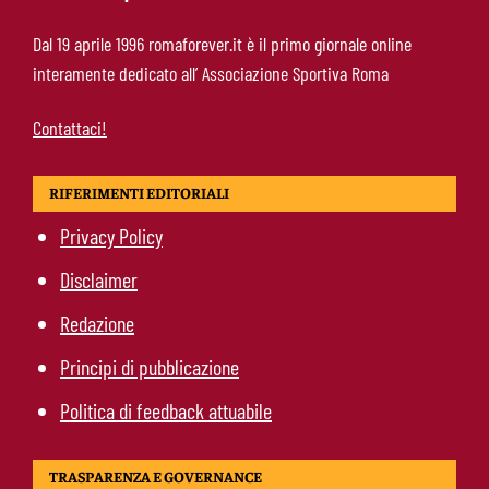
Manfrè-Roma, nuova era nel vivaio: raccoglie
Dal 19 aprile 1996 romaforever.it è il primo giornale online
l’eredità di Bruno Conti
interamente dedicato all’ Associazione Sportiva Roma
Contattaci!
RIFERIMENTI EDITORIALI
Privacy Policy
Disclaimer
Redazione
Principi di pubblicazione
Politica di feedback attuabile
TRASPARENZA E GOVERNANCE