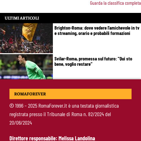
Guarda la classifica completa
ULTIMI ARTICOLI
Brighton-Roma: dove vedere l’amichevole in tv
e streaming, orario e probabili formazioni
Svilar-Roma, promessa sul futuro: “Qui sto
bene, voglio restare”
Castro-Roma, messaggio Scudetto: “Non sono
ROMAFOREVER
la riserva di Malen”
©
1996 – 2025 RomaForever.it è una testata giornalistica
registrata presso il Tribunale di Roma n. 82/2024 del
Fofana-Roma, prima offerta respinta: il Lione
20/06/2024
boccia la formula
Direttore responsabile: Melissa Landolina