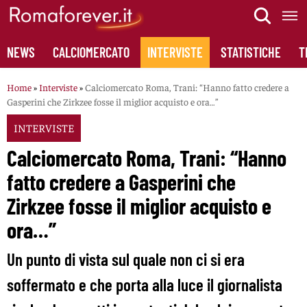
Skip
to
content
NEWS
CALCIOMERCATO
INTERVISTE
STATISTICHE
T
Home
»
Interviste
»
Calciomercato Roma, Trani: “Hanno fatto credere a
Gasperini che Zirkzee fosse il miglior acquisto e ora…”
INTERVISTE
Calciomercato Roma, Trani: “Hanno
fatto credere a Gasperini che
Zirkzee fosse il miglior acquisto e
ora…”
Un punto di vista sul quale non ci si era
soffermato e che porta alla luce il giornalista