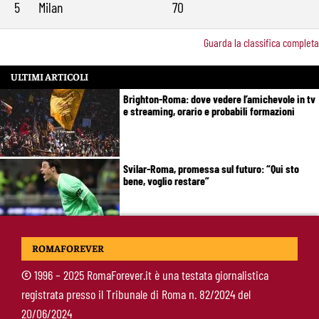
5
Milan
70
Guarda la classifica completa
ULTIMI ARTICOLI
Brighton-Roma: dove vedere l’amichevole in tv
e streaming, orario e probabili formazioni
Svilar-Roma, promessa sul futuro: “Qui sto
bene, voglio restare”
Castro-Roma, messaggio Scudetto: “Non sono
ROMAFOREVER
la riserva di Malen”
©
1996 – 2025 RomaForever.it è una testata giornalistica
registrata presso il Tribunale di Roma n. 82/2024 del
Fofana-Roma, prima offerta respinta: il Lione
20/06/2024