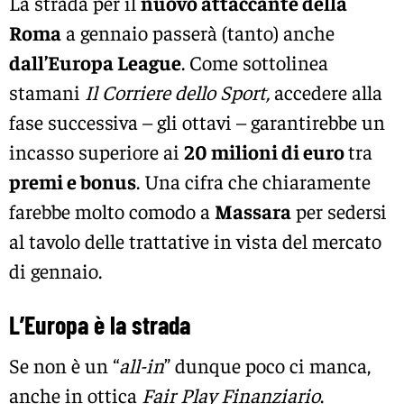
La strada per il
nuovo attaccante della
Roma
a gennaio passerà (tanto) anche
dall’Europa League
. Come sottolinea
stamani
Il Corriere dello Sport,
accedere alla
fase successiva – gli ottavi – garantirebbe un
incasso superiore ai
20 milioni di euro
tra
premi e bonus
. Una cifra che chiaramente
farebbe molto comodo a
Massara
per sedersi
al tavolo delle trattative in vista del mercato
di gennaio.
L’Europa è la strada
Se non è un “
all-in
” dunque poco ci manca,
anche in ottica
Fair Play Finanziario
.