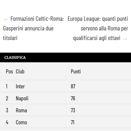
Post
←
Formazioni Celtic-Roma:
Europa League: quanti punti
Gasperini annuncia due
servono alla Roma per
navigation
titolari
qualificarsi agli ottavi
→
CLASSIFICA
Pos
Club
Punti
1
Inter
87
2
Napoli
76
3
Roma
73
4
Como
71