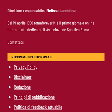
boccia la formula
Direttore responsabile: Melissa Landolina
Manfrè-Roma, nuova era nel vivaio: raccoglie
Dal 19 aprile 1996 romaforever.it è il primo giornale online
l’eredità di Bruno Conti
interamente dedicato all’ Associazione Sportiva Roma
Contattaci!
RIFERIMENTI EDITORIALI
Privacy Policy
Disclaimer
Redazione
Principi di pubblicazione
Politica di feedback attuabile