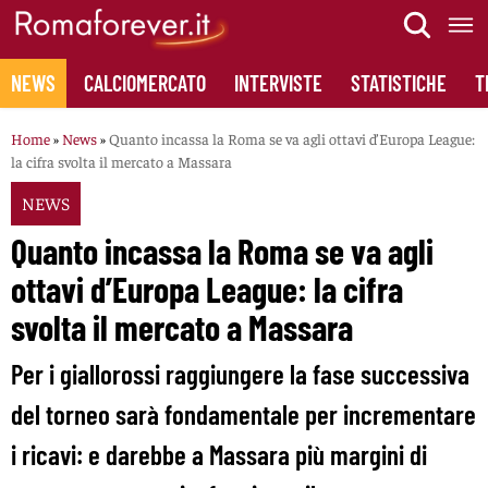
Skip
to
content
NEWS
CALCIOMERCATO
INTERVISTE
STATISTICHE
T
Home
»
News
»
Quanto incassa la Roma se va agli ottavi d’Europa League:
la cifra svolta il mercato a Massara
NEWS
Quanto incassa la Roma se va agli
ottavi d’Europa League: la cifra
svolta il mercato a Massara
Per i giallorossi raggiungere la fase successiva
del torneo sarà fondamentale per incrementare
i ricavi: e darebbe a Massara più margini di