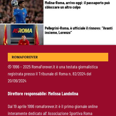
Molina-Roma, arrivo oggi: il passaporto può
sbloccare un altro colpo
Pellegrini-Roma, è ufficiale il rinnovo: “Avanti
insieme, Lorenzo”
Rensch-Roma, l’occasione cambia tutto:
ROMAFOREVER
Gasperini prova il jolly delle fasce
©
1996 – 2025 RomaForever.it è una testata giornalistica
registrata presso il Tribunale di Roma n. 82/2024 del
Kumbulla lascia la Roma: ufficiale il prestito al
20/06/2024
Rayo Vallecano
Direttore responsabile: Melissa Landolina
Brighton-Roma, ultimo test per Gasperini.
Dal 19 aprile 1996 romaforever.it è il primo giornale online
Pellegrini fa le visite e torna in gruppo
interamente dedicato all’ Associazione Sportiva Roma