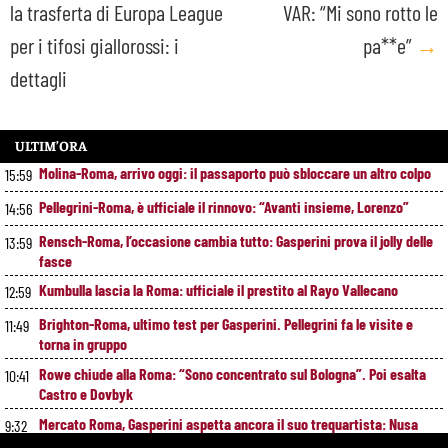
la trasferta di Europa League
VAR: “Mi sono rotto le
navigation
per i tifosi giallorossi: i
pa**e”
→
dettagli
ULTIM’ORA
Molina-Roma, arrivo oggi: il passaporto può sbloccare un altro colpo
15:59
Pellegrini-Roma, è ufficiale il rinnovo: “Avanti insieme, Lorenzo”
14:56
Rensch-Roma, l’occasione cambia tutto: Gasperini prova il jolly delle
13:59
fasce
Kumbulla lascia la Roma: ufficiale il prestito al Rayo Vallecano
12:59
Brighton-Roma, ultimo test per Gasperini. Pellegrini fa le visite e
11:49
torna in gruppo
Rowe chiude alla Roma: “Sono concentrato sul Bologna”. Poi esalta
10:41
Castro e Dovbyk
Mercato Roma, Gasperini aspetta ancora il suo trequartista: Nusa
9:32
sfuma, ora Fofana e Gittens