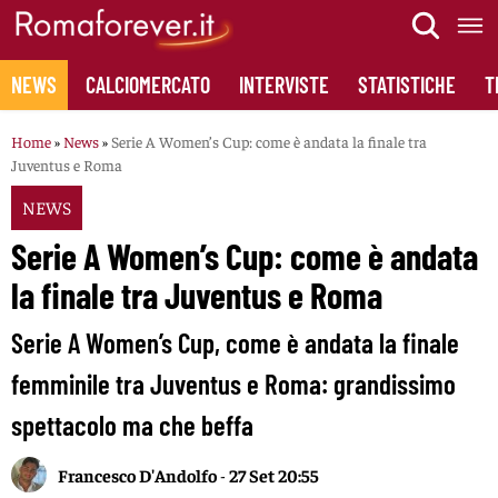
Skip
to
content
NEWS
CALCIOMERCATO
INTERVISTE
STATISTICHE
T
Home
»
News
»
Serie A Women’s Cup: come è andata la finale tra
Juventus e Roma
NEWS
Serie A Women’s Cup: come è andata
la finale tra Juventus e Roma
Serie A Women’s Cup, come è andata la finale
femminile tra Juventus e Roma: grandissimo
spettacolo ma che beffa
Francesco D'Andolfo
-
27 Set 20:55