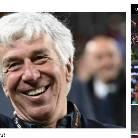
U
.it