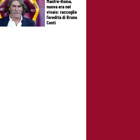
Manfrè-Roma,
nuova era nel
vivaio: raccoglie
l’eredità di Bruno
Conti