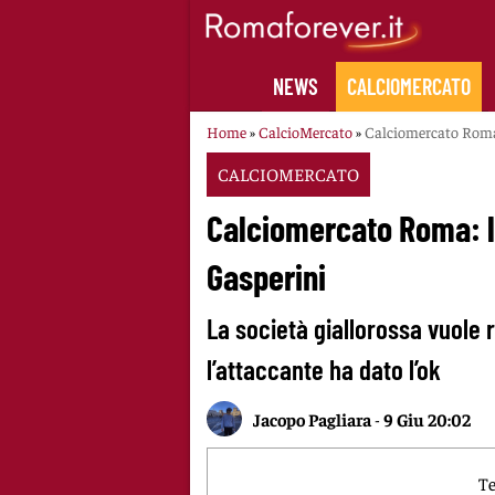
Skip
to
content
NEWS
CALCIOMERCATO
Home
»
CalcioMercato
»
Calciomercato Roma:
CALCIOMERCATO
Calciomercato Roma: l
Gasperini
La società giallorossa vuole r
l’attaccante ha dato l’ok
Jacopo Pagliara
-
9 Giu 20:02
Te