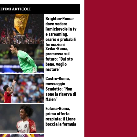
LTIMI ARTICOLI
Brighton-Roma:
dove vedere
l’amichevole in tv
e streaming,
orario e probabili
formazioni
Svilar-Roma,
promessa sul
futuro: “Qui sto
bene, voglio
restare”
Castro-Roma,
messaggio
Scudetto: “Non
sono la riserva di
Malen”
Fofana-Roma,
prima offerta
respinta: il Lione
boccia la formula