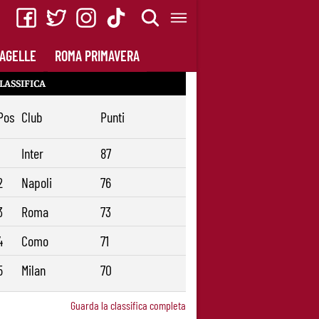
AGELLE
ROMA PRIMAVERA
LASSIFICA
Pos
Club
Punti
1
Inter
87
2
Napoli
76
3
Roma
73
4
Como
71
5
Milan
70
Guarda la classifica completa