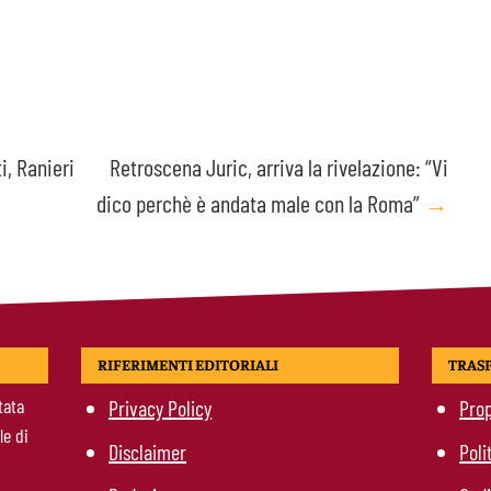
i, Ranieri
Retroscena Juric, arriva la rivelazione: “Vi
dico perchè è andata male con la Roma”
→
RIFERIMENTI EDITORIALI
TRAS
tata
Privacy Policy
Prop
le di
Disclaimer
Poli