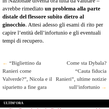
in Nazionale diventa ora tutta da valutare –
avrebbe rimediato
un problema alla parte
distale del flessore subito dietro al
ginocchio
. Attesi adesso gli esami di rito per
capire l’entità dell’infortunio e gli eventuali
tempi di recupero.
Post
←
“Bigliettino da
Come sta Dybala?
Ranieri come
“Cauta fiducia
navigation
Valverde?”, Nicola e il
Ranieri”, ultime notizie
siparietto a fine gara
sull’infortunio
→
ULTIM’ORA