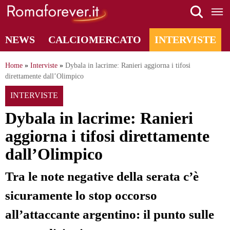
Skip
to
content
NEWS
CALCIOMERCATO
INTERVISTE
Home
»
Interviste
»
Dybala in lacrime: Ranieri aggiorna i tifosi
direttamente dall’Olimpico
INTERVISTE
Dybala in lacrime: Ranieri
aggiorna i tifosi direttamente
dall’Olimpico
Tra le note negative della serata c’è
sicuramente lo stop occorso
all’attaccante argentino: il punto sulle