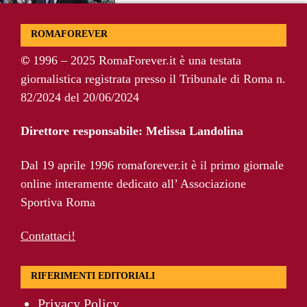
Pellegrini resta alla Roma: rinnovo di
ROMAFOREVER
un anno e ingaggio dimezzato
©
1996 – 2025 RomaForever.it è una testata
giornalistica registrata presso il Tribunale di Roma n.
Roma, Luis Enrique non dimentica i
82/2024 del 20/06/2024
giallorossi: foto con i tifosi e la maglia
della squadra
Direttore responsabile: Melissa Landolina
Roma, un ex rivela: “Alla Roma
Dal 19 aprile 1996 romaforever.it è il primo giornale
abbiamo costruito qualcosa di speciale”
online interamente dedicato all’ Associazione
Sportiva Roma
Contattaci!
RIFERIMENTI EDITORIALI
Privacy Policy