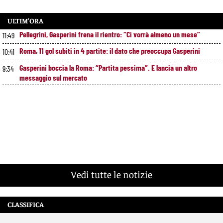
ULTIM’ORA
Pellegrini, Gasperini frena il rientro: “Ci vorrà almeno un mese”
11:49
Roma, 11 gol subiti in 4 partite: il dato che preoccupa Gasperini
10:41
Gasperini boccia la Roma: “Partita pessima”. E lancia un altro
9:34
messaggio sul mercato
Vedi tutte le notizie
CLASSIFICA