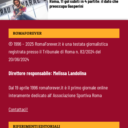
Roma, 11 gol subiti in 4 partite: il dato che
preoccupa Gasperini
Gasperini boccia la Roma: “Partita pessima”.
ROMAFOREVER
E lancia un altro messaggio sul mercato
©
1996 – 2025 RomaForever.it è una testata giornalistica
registrata presso il Tribunale di Roma n. 82/2024 del
Roma, termina il tour britannico: Gasperini
20/06/2024
concede due giorni di riposo, poi testa alla
Fiorentina
Direttore responsabile: Melissa Landolina
Roma, Gasperini lancia l’allarme dopo il
Dal 19 aprile 1996 romaforever.it è il primo giornale online
Brighton: “Ci manca qualcosa. Cessioni?
interamente dedicato all’ Associazione Sportiva Roma
Chiedete alla società”
Contattaci!
RIFERIMENTI EDITORIALI