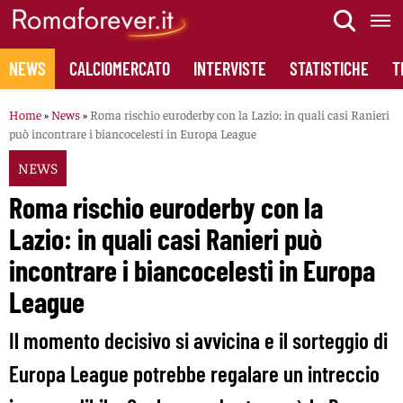
Skip
to
content
NEWS
CALCIOMERCATO
INTERVISTE
STATISTICHE
T
Home
»
News
»
Roma rischio euroderby con la Lazio: in quali casi Ranieri
può incontrare i biancocelesti in Europa League
NEWS
Roma rischio euroderby con la
Lazio: in quali casi Ranieri può
incontrare i biancocelesti in Europa
League
Il momento decisivo si avvicina e il sorteggio di
Europa League potrebbe regalare un intreccio