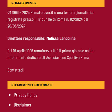
ROMAFOREVER
Totti, soprattutto per la sua fedeltà”
©
1996 – 2025 RomaForever.it è una testata giornalistica
registrata presso il Tribunale di Roma n. 82/2024 del
Roma-Endrick, Gasperini ci prova davvero:
20/06/2024
contatti avviati, ma il brasiliano frena
Direttore responsabile: Melissa Landolina
Molina-Roma, arrivo oggi: il passaporto può
Dal 19 aprile 1996 romaforever.it è il primo giornale online
sbloccare un altro colpo
interamente dedicato all’ Associazione Sportiva Roma
Contattaci!
RIFERIMENTI EDITORIALI
Privacy Policy
Disclaimer