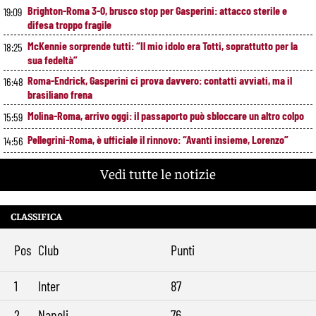
Brighton-Roma 3-0, brusco stop per Gasperini: attacco sterile e
19:09
difesa troppo fragile
McKennie sorprende tutti: “Il mio idolo era Totti, soprattutto per la
18:25
sua fedeltà”
Roma-Endrick, Gasperini ci prova davvero: contatti avviati, ma il
16:48
brasiliano frena
Molina-Roma, arrivo oggi: il passaporto può sbloccare un altro colpo
15:59
Pellegrini-Roma, è ufficiale il rinnovo: “Avanti insieme, Lorenzo”
14:56
Rensch-Roma, l’occasione cambia tutto: Gasperini prova il jolly delle
13:59
Vedi tutte le notizie
fasce
Kumbulla lascia la Roma: ufficiale il prestito al Rayo Vallecano
12:59
CLASSIFICA
Brighton-Roma, ultimo test per Gasperini. Pellegrini fa le visite e
11:49
torna in gruppo
Pos
Club
Punti
Rowe chiude alla Roma: “Sono concentrato sul Bologna”. Poi esalta
10:41
Castro e Dovbyk
1
Inter
87
Mercato Roma, Gasperini aspetta ancora il suo trequartista: Nusa
9:32
sfuma, ora Fofana e Gittens
2
Napoli
76