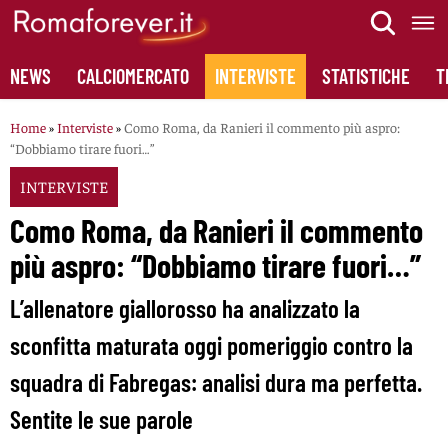
Skip
to
content
NEWS
CALCIOMERCATO
INTERVISTE
STATISTICHE
T
Home
»
Interviste
»
Como Roma, da Ranieri il commento più aspro:
“Dobbiamo tirare fuori…”
INTERVISTE
Como Roma, da Ranieri il commento
più aspro: “Dobbiamo tirare fuori…”
L’allenatore giallorosso ha analizzato la
sconfitta maturata oggi pomeriggio contro la
squadra di Fabregas: analisi dura ma perfetta.
Sentite le sue parole