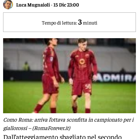
Luca Mugnaioli
-
15 Dic 23:00
3
Tempo di lettura:
minuti
Como Roma: arriva l’ottava sconfitta in campionato per i
giallorossi – (RomaForever.it)
Dall’atteggiamento sbagliato nel secondo