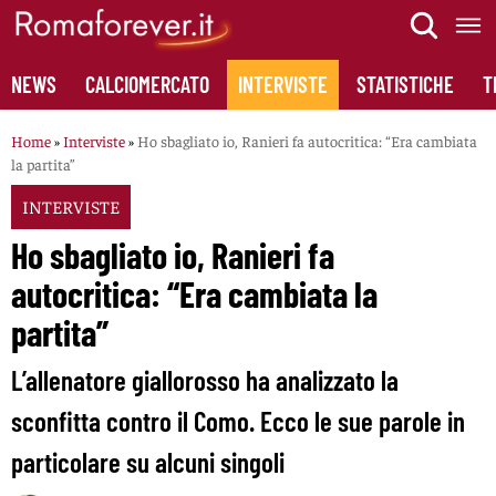
Skip
to
content
NEWS
CALCIOMERCATO
INTERVISTE
STATISTICHE
T
Home
»
Interviste
»
Ho sbagliato io, Ranieri fa autocritica: “Era cambiata
la partita”
INTERVISTE
Ho sbagliato io, Ranieri fa
autocritica: “Era cambiata la
partita”
L’allenatore giallorosso ha analizzato la
sconfitta contro il Como. Ecco le sue parole in
particolare su alcuni singoli