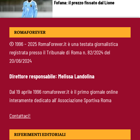
Fofana: il prezzo fissato dal Lione
Calciomercato Roma, Kumbulla verso il Rayo
ROMAFOREVER
Vallecano: via libera alle visite
©
1996 – 2025 RomaForever.it è una testata giornalistica
registrata presso il Tribunale di Roma n. 82/2024 del
Gasperini in diretta su Sky: mercato Roma e
20/06/2024
ultimi rinforzi, appuntamento alle 23
Direttore responsabile: Melissa Landolina
Pellegrini-Roma, rinnovo mai così vicino:
Dal 19 aprile 1996 romaforever.it è il primo giornale online
trattativa intensa e firma attesa a breve
interamente dedicato all’ Associazione Sportiva Roma
Contattaci!
RIFERIMENTI EDITORIALI