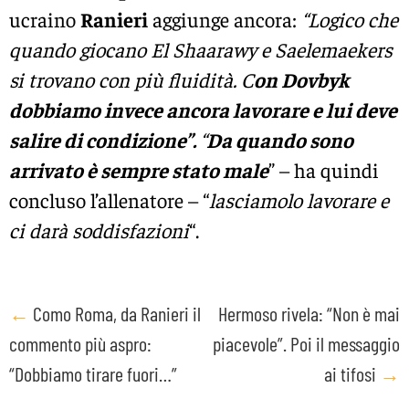
ucraino
Ranieri
aggiunge ancora:
“Logico che
quando giocano El Shaarawy e Saelemaekers
si trovano con più fluidità. C
on Dovbyk
dobbiamo invece ancora lavorare e lui deve
salire di condizione”.
“
Da quando sono
arrivato è sempre stato male
” – ha quindi
concluso l’allenatore – “
lasciamolo lavorare e
ci darà soddisfazioni
“.
Post
←
Como Roma, da Ranieri il
Hermoso rivela: “Non è mai
commento più aspro:
piacevole”. Poi il messaggio
navigation
“Dobbiamo tirare fuori…”
ai tifosi
→