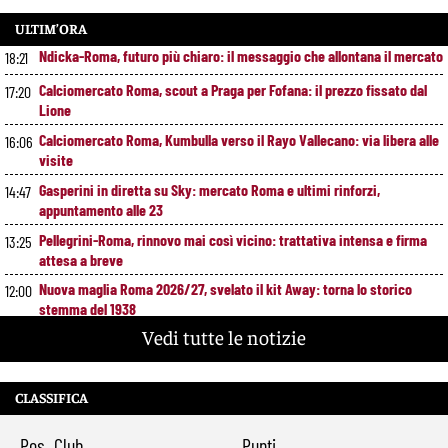
ULTIM’ORA
Ndicka-Roma, futuro più chiaro: il messaggio che allontana il mercato
18:21
Calciomercato Roma, scout a Praga per Fofana: il prezzo fissato dal
17:20
Lione
Calciomercato Roma, Kumbulla verso il Rayo Vallecano: via libera alle
16:06
visite
Gasperini in diretta su Sky: mercato Roma e ultimi rinforzi,
14:47
appuntamento alle 23
Pellegrini-Roma, rinnovo mai così vicino: trattativa intensa e firma
13:25
attesa a breve
Nuova maglia Roma 2026/27, svelato il kit Away: torna lo storico
12:00
stemma del 1938
Vedi tutte le notizie
Alajbegovic, Pjanic svela il ruolo: perché il talento seguito dalla Roma
10:39
ha scelto la Juventus
Roma, il mercato ora è nelle sue mani: dopo Molina manca soltanto
9:29
CLASSIFICA
l’ala
Pos
Club
Punti