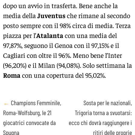
dopo un avvio in trasferta. Bene anche la
media della
Juventus
che rimane al secondo
posto sempre con il 98% circa di media. Terza
piazza per l’
Atalanta
con una media del
97,87%, seguono il Genoa con il 97,15% e il
Cagliari con oltre il 96%. Meno bene l’Inter
(96,20%) e il Milan (94,08%). Solo settimana la
Roma
con una copertura del 95,02%.
Post
←
Champions Femminile,
Sosta per le nazionali,
Roma-Wolfsburg, le 21
Trigoria torna a svuotarsi:
navigation
giocatrici convocate da
ecco chi dovrà raggiungere i
Spugna
ritiri delle proprie