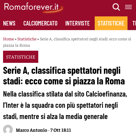
Skip
to
content
NEWS
CALCIOMERCATO
INTERVISTE
STATISTICHE
T
Home
»
Statistiche
»
Serie A, classifica spettatori negli stadi: ecco come si
piazza la Roma
STATISTICHE
Serie A, classifica spettatori negli
stadi: ecco come si piazza la Roma
Nella classifica stilata dal sito Calcioefinanza,
l’Inter è la squadra con più spettatori negli
stadi, mentre si alza la media generale
Marco Antonio
-
7 Ott 18:11