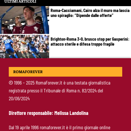
ULTIMI ARTICOLI
Roma-Cacciamani, Cairo alza il muro ma lascia
uno spiraglio: “Dipende dalle offerte”
Brighton-Roma 3-0, brusco stop per Gasperini:
attacco sterile e difesa troppo fragile
McKennie sorprende tutti: “Il mio idolo era
ROMAFOREVER
Totti, soprattutto per la sua fedeltà”
©
1996 – 2025 RomaForever.it è una testata giornalistica
registrata presso il Tribunale di Roma n. 82/2024 del
Roma-Endrick, Gasperini ci prova davvero:
20/06/2024
contatti avviati, ma il brasiliano frena
Direttore responsabile: Melissa Landolina
Molina-Roma, arrivo oggi: il passaporto può
Dal 19 aprile 1996 romaforever.it è il primo giornale online
sbloccare un altro colpo