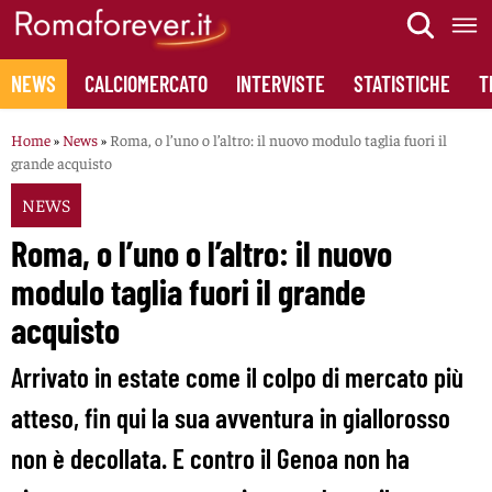
Skip
to
content
NEWS
CALCIOMERCATO
INTERVISTE
STATISTICHE
T
Home
»
News
»
Roma, o l’uno o l’altro: il nuovo modulo taglia fuori il
grande acquisto
NEWS
Roma, o l’uno o l’altro: il nuovo
modulo taglia fuori il grande
acquisto
Arrivato in estate come il colpo di mercato più
atteso, fin qui la sua avventura in giallorosso
non è decollata. E contro il Genoa non ha