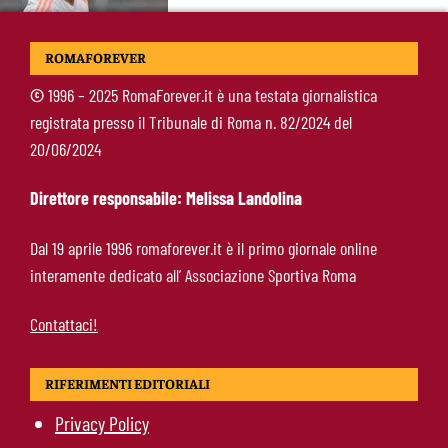
Koulierakis-Roma, impatto immediato: gol e
ROMAFOREVER
messaggio a Gasperini
©
1996 – 2025 RomaForever.it è una testata giornalistica
registrata presso il Tribunale di Roma n. 82/2024 del
Ndicka-Roma, futuro più chiaro: il messaggio
20/06/2024
che allontana il mercato
Direttore responsabile: Melissa Landolina
Calciomercato Roma, scout a Praga per
Dal 19 aprile 1996 romaforever.it è il primo giornale online
Fofana: il prezzo fissato dal Lione
interamente dedicato all’ Associazione Sportiva Roma
Contattaci!
RIFERIMENTI EDITORIALI
Privacy Policy