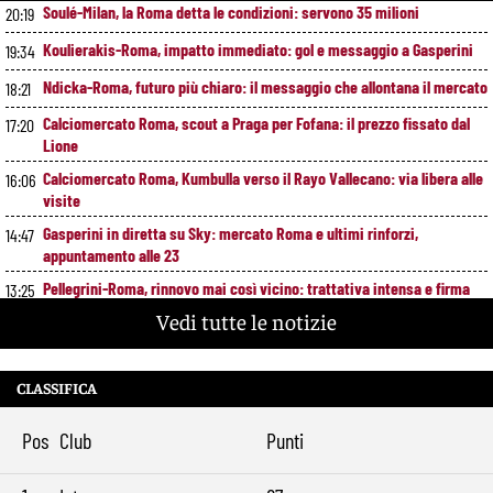
Soulé-Milan, la Roma detta le condizioni: servono 35 milioni
20:19
Koulierakis-Roma, impatto immediato: gol e messaggio a Gasperini
19:34
Ndicka-Roma, futuro più chiaro: il messaggio che allontana il mercato
18:21
Calciomercato Roma, scout a Praga per Fofana: il prezzo fissato dal
17:20
Lione
Calciomercato Roma, Kumbulla verso il Rayo Vallecano: via libera alle
16:06
visite
Gasperini in diretta su Sky: mercato Roma e ultimi rinforzi,
14:47
appuntamento alle 23
Pellegrini-Roma, rinnovo mai così vicino: trattativa intensa e firma
13:25
attesa a breve
Vedi tutte le notizie
Nuova maglia Roma 2026/27, svelato il kit Away: torna lo storico
12:00
stemma del 1938
CLASSIFICA
Alajbegovic, Pjanic svela il ruolo: perché il talento seguito dalla Roma
10:39
ha scelto la Juventus
Pos
Club
Punti
Roma, il mercato ora è nelle sue mani: dopo Molina manca soltanto
9:29
l’ala