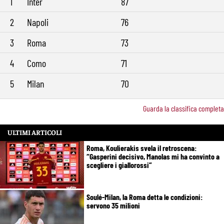
1
Inter
87
2
Napoli
76
3
Roma
73
4
Como
71
5
Milan
70
Guarda la classifica completa
ULTIMI ARTICOLI
Roma, Koulierakis svela il retroscena:
“Gasperini decisivo, Manolas mi ha convinto a
scegliere i giallorossi”
Soulé-Milan, la Roma detta le condizioni:
servono 35 milioni