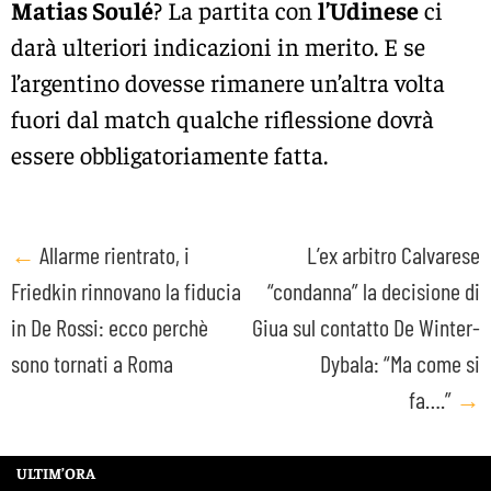
Matias Soulé
? La partita con
l’Udinese
ci
darà ulteriori indicazioni in merito. E se
l’argentino dovesse rimanere un’altra volta
fuori dal match qualche riflessione dovrà
essere obbligatoriamente fatta.
Post
←
Allarme rientrato, i
L’ex arbitro Calvarese
Friedkin rinnovano la fiducia
“condanna” la decisione di
navigation
in De Rossi: ecco perchè
Giua sul contatto De Winter-
sono tornati a Roma
Dybala: “Ma come si
fa….”
→
ULTIM’ORA