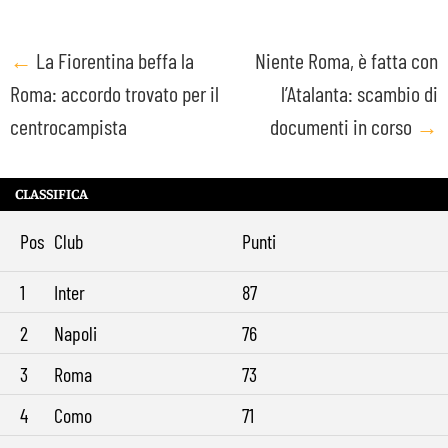
Post
←
La Fiorentina beffa la
Niente Roma, è fatta con
Roma: accordo trovato per il
l’Atalanta: scambio di
navigation
centrocampista
documenti in corso
→
CLASSIFICA
Pos
Club
Punti
1
Inter
87
2
Napoli
76
3
Roma
73
4
Como
71