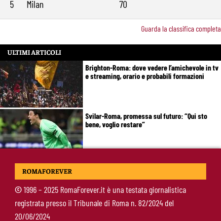
5
Milan
70
Guarda la classifica completa
ULTIMI ARTICOLI
Brighton-Roma: dove vedere l’amichevole in tv
e streaming, orario e probabili formazioni
Svilar-Roma, promessa sul futuro: “Qui sto
bene, voglio restare”
Castro-Roma, messaggio Scudetto: “Non sono
ROMAFOREVER
la riserva di Malen”
©
1996 – 2025 RomaForever.it è una testata giornalistica
registrata presso il Tribunale di Roma n. 82/2024 del
Fofana-Roma, prima offerta respinta: il Lione
20/06/2024
boccia la formula