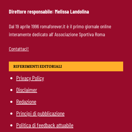
Direttore responsabile: Melissa Landolina
Manfrè-Roma, nuova era nel vivaio: raccoglie
Dal 19 aprile 1996 romaforever.it è il primo giornale online
l’eredità di Bruno Conti
interamente dedicato all’ Associazione Sportiva Roma
Contattaci!
RIFERIMENTI EDITORIALI
Privacy Policy
Disclaimer
Redazione
Principi di pubblicazione
Politica di feedback attuabile