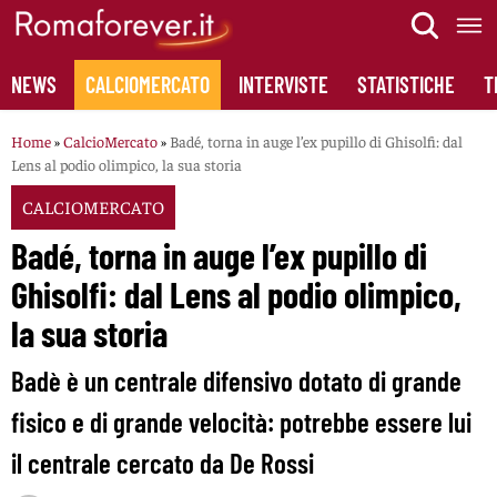
Skip
to
content
NEWS
CALCIOMERCATO
INTERVISTE
STATISTICHE
T
Home
»
CalcioMercato
»
Badé, torna in auge l’ex pupillo di Ghisolfi: dal
Lens al podio olimpico, la sua storia
CALCIOMERCATO
Badé, torna in auge l’ex pupillo di
Ghisolfi: dal Lens al podio olimpico,
la sua storia
Badè è un centrale difensivo dotato di grande
fisico e di grande velocità: potrebbe essere lui
il centrale cercato da De Rossi