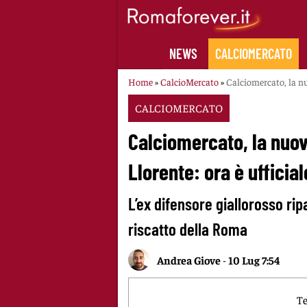
Skip
to
content
NEWS
CALCIOMERCATO
Home
»
CalcioMercato
»
Calciomercato, la nu
CALCIOMERCATO
Calciomercato, la nuo
Llorente: ora è ufficial
L’ex difensore giallorosso rip
riscatto della Roma
Andrea Giove
-
10 Lug 7:54
Te