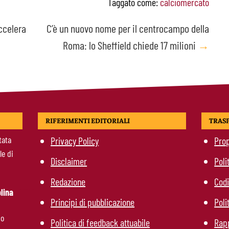
Taggato come:
calciomercato
ccelera
C’è un nuovo nome per il centrocampo della
Roma: lo Sheffield chiede 17 milioni
→
RIFERIMENTI EDITORIALI
TRAS
tata
Privacy Policy
Prop
le di
Disclaimer
Poli
Redazione
Codi
lina
Principi di pubblicazione
Poli
mo
Politica di feedback attuabile
Rapp