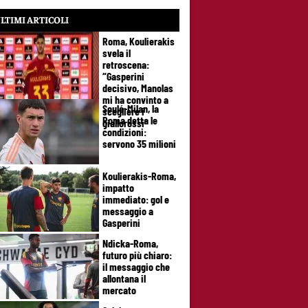
LTIMI ARTICOLI
Roma, Koulierakis
svela il
retroscena:
“Gasperini
decisivo, Manolas
mi ha convinto a
Soulé-Milan, la
scegliere i
Roma detta le
giallorossi”
condizioni:
servono 35 milioni
Koulierakis-Roma,
impatto
immediato: gol e
messaggio a
Gasperini
Ndicka-Roma,
futuro più chiaro:
il messaggio che
allontana il
mercato