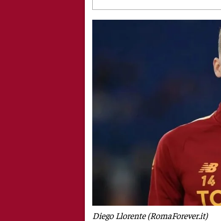
Diego Llorente (RomaForever.it)