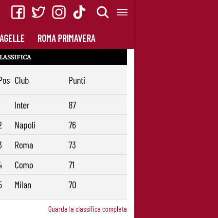
AGELLE
ROMA PRIMAVERA
LASSIFICA
Pos
Club
Punti
1
Inter
87
2
Napoli
76
3
Roma
73
4
Como
71
5
Milan
70
Guarda la classifica completa