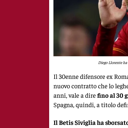
Diego Llorente ha 
Il 30enne difensore ex Roma 
nuovo contratto che lo legher
anni, vale a dire
fino al 30 
Spagna, quindi, a titolo defi
Il Betis Siviglia ha sborsat