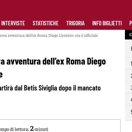
INTERVISTE
STATISTICHE
TRIGORIA
INFO BIGLIETTI
P
C
ova avventura dell’ex Roma Diego Llorente: ora è ufficiale
va avventura dell’ex Roma Diego
e
artirà dal Betis Siviglia dopo il mancato
2
mpo di lettura:
minuti