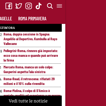
AGELLE
ROMA PRIMAVERA
LTIM’ORA
Roma, doppia cessione in Spagna:
52
Angeliño al Deportivo, Kumbulla al Rayo
Vallecano
Pellegrini-Roma, rinnovo già impostato:
39
ecco cosa manca e quando può arrivare
la firma
Mercato Roma, manca un solo colpo:
1
Gasperini aspetta l’ala sinistra
Roma-Read, il retroscena: rifiutati 29
14
milioni e il 10% sulla rivendita
Roma-Molina, il colpo di D’Amico è
06
geniale: qualità ed esperienza a un prezzo
Vedi tutte le notizie
da occasione