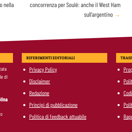
o nella
concorrenza per Soulé: anche il West Ham
sull’argentino
→
RIFERIMENTI EDITORIALI
TRAS
tata
Privacy Policy
Prop
le di
Disclaimer
Poli
Redazione
Codi
lina
Principi di pubblicazione
Poli
mo
Politica di feedback attuabile
Rapp