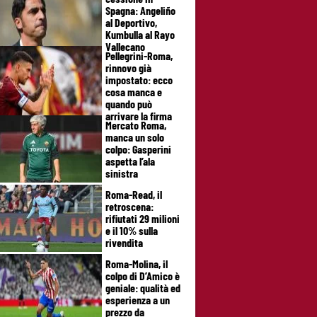
Spagna: Angeliño
al Deportivo,
Kumbulla al Rayo
Vallecano
Pellegrini-Roma,
rinnovo già
impostato: ecco
cosa manca e
quando può
arrivare la firma
Mercato Roma,
manca un solo
colpo: Gasperini
aspetta l’ala
sinistra
Roma-Read, il
retroscena:
rifiutati 29 milioni
e il 10% sulla
rivendita
Roma-Molina, il
colpo di D’Amico è
geniale: qualità ed
esperienza a un
prezzo da