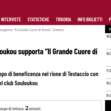
INTERVISTE
STATISTICHE
TRIGORIA
INFO BIGLIETTI
P
U
supporta “Il Grande Cuore di Roma”. L’evento
19:
oukou supporta “Il Grande Cuore di
18:
17:3
po di beneficenza nel rione di Testaccio con
el club Souloukou
16:
15:
2
mpo di lettura:
minuti