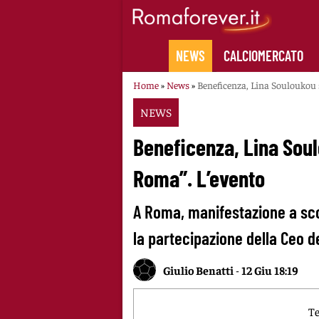
Skip
to
content
NEWS
CALCIOMERCATO
Home
»
News
»
Beneficenza, Lina Souloukou 
NEWS
Beneficenza, Lina Soul
Roma”. L’evento
A Roma, manifestazione a sco
la partecipazione della Ceo d
Giulio Benatti
-
12 Giu 18:19
Te