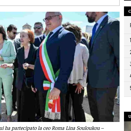
13:
C
11:
10:
9:2
U
ui ha partecipato la ceo Roma Lina Souloukou –